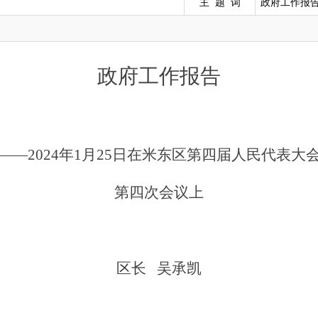
主 题 词
政府工作报
政府工作报告
——
202
4
年
1
月
25
日在米东区第
四
届人民代表大
第
四
次会议上
区长
吴承凯