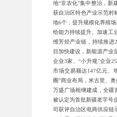
地
“
非农化
”
集中整治，新
获自治区特色产业示范村
地
6
个，提升规模化养殖场
给能力持续提升。加速工
维芳烃产业链，持续推进
目加快建设，新能源产业
企业
3
家、
“
小升规
”
企业
25
市场交易额达
147
亿元
、
圈
”
商业布局，
米古里、奥
万盛广场相继建成，全疆
被
认定为首批新疆老字号
司
获评
自治区电商供应链