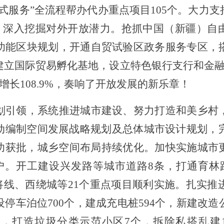
式服务
”
全流程帮办代办重点项目
105
个。大力支
。深入挖掘对外开放潜力。抢抓中国（新疆）自
功能区块规划，开通自贸
试验
区政务服务专区，
建立国际贸易孵化基地，设立特色银行支行和金
增长
108.9%
，奏响了开放发展的新乐章！
划引领，系统推进城市建设、努力打造和美乡村
动编制空间发展战略规划及总体城市设计规划，
功获批，城乡空间布局持续优化。加快实施城市
户。
开工建设兴发路等城市道路
8
条，打通育林
将线、西绕城等
21
个重点项目顺利实施。扎实推
设停车泊位
700
个，建成充电桩
594
个，
新建改造
站，打造垃圾分类示范小区
7
个，拆除
私搭乱建