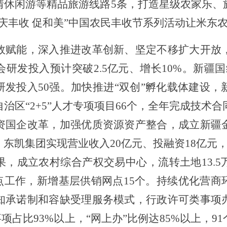
情休闲游等精品旅游线路
5
条，打造星级农家乐、
庆丰收
促和美
”
中国
农民丰收节
系列活动
让米东
效赋能，深入推进改革创新、坚定不移扩大开放
会研发投入预计突破
2.5
亿元、增长
10%
。
新疆国
研发投入
50
强
。
加快推进
“双创”孵化载体建设
，
自治区
“
2+5
”
人才专项项目
66
个，全年完成技术合
资国企改革，加强优质资源资产整合，成立新疆
，东凯集团实现营业收入
20
亿元、投融资
18
亿元
果，成立农村综合产权交易中心，流转土地
13.5
点工作，新增基层供销网点
15
个。持续优化营商
知承诺制和容缺受理服务模式，行政许可类事项
事项占比
93%
以上，
“
网上办
”
比例达
85%
以上，
91