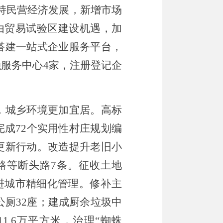
持民营经济发展，新增市场
由贸易试验区建设机遇，加
搭建一站式
企业服务
平台
，
融服务中心
4
家，注册
登记
企
，城乡环境更加宜居。
高标
完成
72
个实用性村庄规划编
更新行动。改造提升老旧小
路等断头路
7
条
。征收土地
进城市精细化管理。
修补主
公厕
32
座
；建成厨余垃圾中
11.6
万平方米，治理
“
蜘蛛