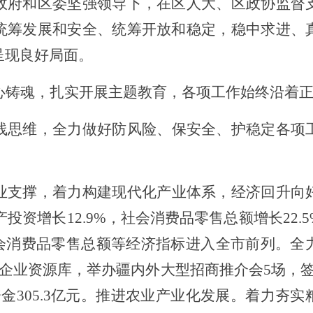
政府和区委坚强领导下，在区人大、区政协监督
统筹发展和安全、统筹开放和稳定，稳中求进、
呈现良好局面。
心铸魂，扎实开展主题教育，
各项工作始终沿着
线思维
，全力
做好
防风险、保安全、护稳定
各项
业
支撑
，着力构建现代化产业体系，经济回升向
产投资增长
12.9
%
，
社会消费品零售总额增长
22.5
会消费品零售总额等
经济指标
进
入全市
前列
。全
企业资源库，举办疆内外大型招商推介会
5
场，
资金
305.3
亿元。推进农业产业化发展。着力夯实