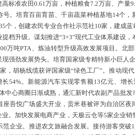
建高标准农田
0.61
万亩，种植粮食
7.2
万亩、产量
9
称号
。
培育百亩育苗、千亩蔬菜种植基地
14
个
，
35
个
，
创建农民专业合作社示范社
10
家，建成蓝
业提档升级。谋划推进
“
3+3
”
现代工业体系建设，
200
万吨
PTA
、炼油转型升级高效发展项目。北部
呈现强劲发展势头。培育国家级专精特新小巨人
家，胡杨线缆获评国家级
“
绿色工厂
”
。
推动现代
增长
54
%
。新能源汽车实现零售额
13
亿元
、
增长
体中心商圈日渐成熟，通汇新时代农副产品批发
首座吾悦广场盛大开业，贡米巷被评为自治区夜
企业
。
加快发展电商产业，天极云仓等
5
家企业销
示范企业。推进农文旅融合发展。接待游客突破
1