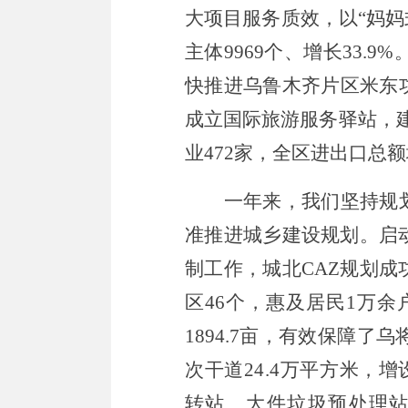
大项目服务质效，以
“
妈妈
主体
9969
个、增长
33.
9
%
快推进乌鲁木齐片区米东
成立国际旅游服务驿站，
业
472
家
，
全区
进出口总额
一年来，我们
坚持
规
准推进城乡建设规划。启
制工作，城北
CAZ
规划成
区
46
个，惠及居民
1
万余
1894.
7
亩，有效保障了乌
次干道
24.4
万平方米，
增
转站、大件垃圾预处理