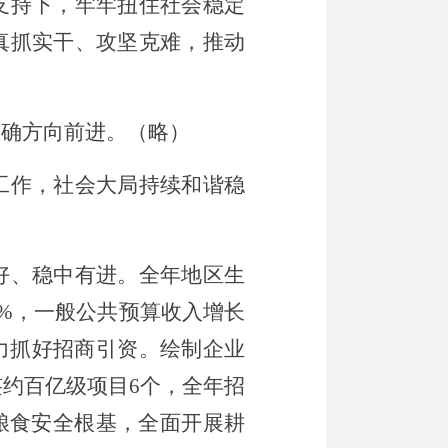
支持下，牢牢扭住社会稳定
真抓实干、攻坚克难，推动
正确方向前进
。
（
略
）
工作
，社会大局持续和谐稳
好、稳中有进。
全年地区生
%
，一般公共预算收入增长
力抓好招商引资。绘制企业
签约百亿级项目
6
个，全年招
粮食安全根基，全面开展耕