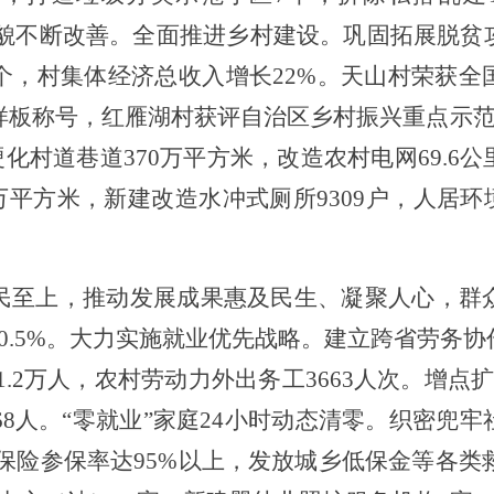
貌不断改善。全面推进乡村建设。巩固拓展脱贫
个，村集体经济总收入增长
22%
。天山村荣获全
样板称号，红雁湖村获评自治区乡村振兴重点示
硬化村道巷道
370
万平方米，
改造农村电网
69.6
公
万平方米，新建改造水冲式厕所
9309
户，
人居环
民至上，推动发展成果惠及民生、凝聚人心，群
0.5%
。大力实施就业优先战略。
建立跨省劳务协
1
.2
万
人，农村劳动力外出务工
3663
人次。增点
68
人。
“
零就业
”
家庭
24
小时动态清零。织密兜牢
保险参保率达
95%
以上，发放城乡低保金等各类