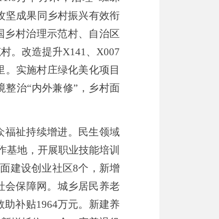
攻坚成果同乡村振兴有效衔
国乡村治理示范村、自治区
范村。
改造提升
X141
、
X007
里。实施村庄绿化美化项目
境整治
“内外兼修”
，
乡村面
众福祉持续增进。
民生领域
作基地，
开展职业技能培训
扩面建设创业社区
8
个，新增
社会保障网。城乡居民养老
救助补贴
1964
万元。新建养