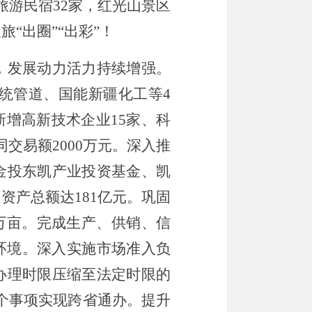
旅游民宿
32
家，红光山景区
农旅
“
出圈
”“
出彩
”
！
，发展动力活力持续增强。
统管道、国能新疆化工等
4
新增高新技术企业
15
家、科
同交易额
2000
万元。深入推
金投东凯产业投资基金、凯
，资产总额达
181
亿元。巩固
万亩。完成生产、供销、信
环境。深入实施市场准入负
办理时限压缩至法定时限的
个事项实现跨省通办。提升