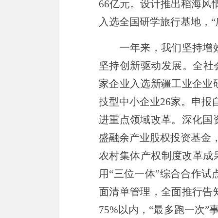
66
亿元。设计推出稻海风
入选全国研学旅行基地，
“
一年来，我们
坚持
增
坚持创新驱动发展。全社
家企业入选新疆工业企业
技型中小企业
26
家。申报
进重点领域改革。深化国
盛融余产业股权投资基金
农村集体产权制度改革成
用
“
三位一体
”
综合合作试
面清单管理，全面推行告
75%
以内，
“
最多跑一次
”