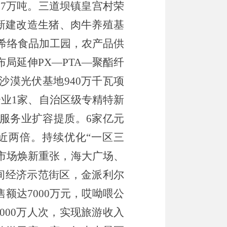
.7
万吨
。
三道坝镇皇宫村荣
新建改造生猪、肉牛养殖基
希络食品加工园，农产品供
布局延伸
PX—PTA—
聚酯纤
沙漠光伏基地
940
万千瓦项
企业
1
家、自治区级专精特新
服务业扩容提质。
6
家亿元
近两倍
。
持续优化
“
一区三
市场焕新重张，海大广场、
间经济示范街区
，
金派利尔
售额达
7000
万元，哎呦喂
公
000
万人次，实现旅游收入