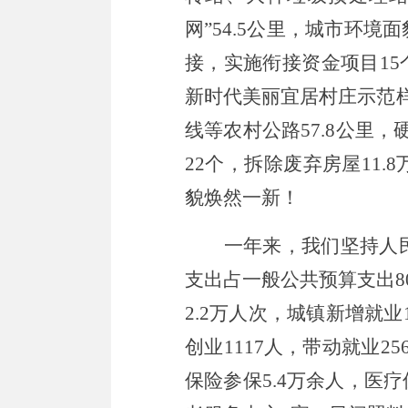
网
”
54.5
公里，城市环境面
接，实施衔接资金项目
15
新时代美丽宜居村庄示范
线等农村公路
57.8
公里，
22
个，拆除废弃房屋
11.8
貌焕然一新
！
一年来，我们坚持人
支出占一般公共预算支出
8
2
.2
万
人次，城镇新增就业
创业
1117
人，带动就业
25
保险参保
5.4
万余人，医疗