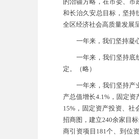
的治疆方略，在市委、市
和长治久安总目标，坚持
全区经济社会高质量发展
一年来，我们
坚持
凝
一年来，我们坚持
底
定
。
（
略
）
一年来，我们
坚持
产
产总值增长
4.1
%
，固定资
15
%
，固定资产投资
、
社
招商图，建立
240
余家目标
商引资项目
181
个、到位