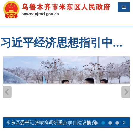
导航
习近平经济思想指引中国经济高质量发展行稳致远
米东区委书记张峻祥调研重点项目建设情况