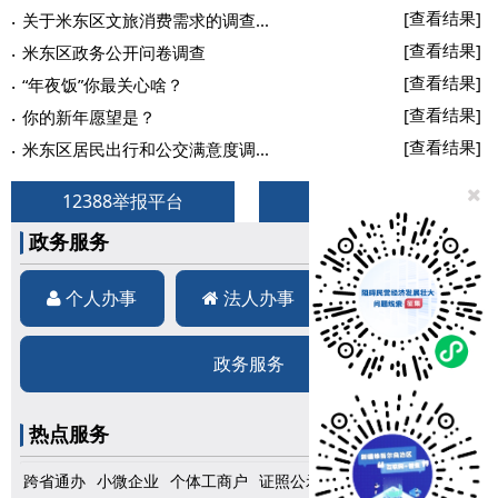
[查看结果]
关于米东区文旅消费需求的调查...
[查看结果]
米东区政务公开问卷调查
[查看结果]
“年夜饭”你最关心啥？
[查看结果]
你的新年愿望是？
[查看结果]
米东区居民出行和公交满意度调...
12388举报平台
网上信访
政务服务
个人办事
法人办事
便民服务
政务服务
热点服务
跨省通办
小微企业
个体工商户
证照公示
好差评
跨