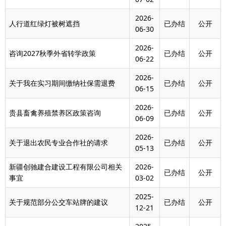
2026-
人行道红绿灯被树遮挡
已办结
公开
06-30
2026-
咨询2027秋季外省转学政策
已办结
公开
06-22
2026-
关于我在实习期间缴纳社保需退费
已办结
公开
06-15
2026-
贵县畜禽养殖禁养区政策咨询
已办结
公开
06-09
2026-
关于退出农民专业合作社的请求
已办结
公开
05-13
新疆创驰建合建设工程有限公司相关
2026-
已办结
公开
事宜
03-02
2025-
关于规范部分公交车站牌的建议
已办结
公开
12-21