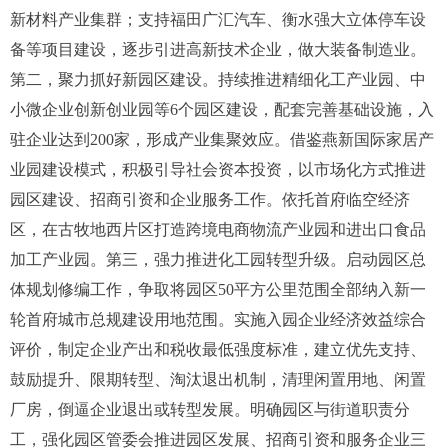
新材料产业集群；支持福田广汇汽车、衡水强大立体停车设
备等项目建设，逐步引进高新技术企业，做大装备制造业。
第二，聚力抓好新园区建设。持续推进精细化工产业园、中
小微企业创新创业园等
6
个园区建设，
配套完善基础设施，入
驻企业达到
200
家，形成产业集聚效应
。
借鉴燕新国际家居产
业园建设模式，积极引导社会资本投资，以市场化方式推进
园区建设、招商引资和企业服务工作。依托首府临空经济
区，在古牧地西片区打造跨境电商物流产业园和进出口食品
加工产业园。第三，强力推进化工园转型升级。启动园区总
体规划修编工作，争取将园区
50
平方公里范围全部纳入新一
轮首府城市总规建设用地范围。实施入园企业经济效益综合
评价，制定企业产出和税收最低强度标准，建立优先支持、
鼓励提升、限期转型、淘汰退出机制，清理闲置用地、闲置
厂房，倒逼企业退出或转型发展。明确园区与街道职责分
工，强化园区管委会推进园区发展、招商引资和服务企业三