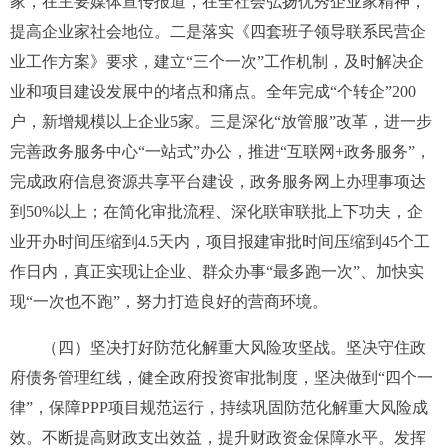
家，在主要媒体宣传报道，在全社会弘扬优秀企业家精神，
提高企业家社会地位。二是落实《四套班子领导联系民营企
业工作方案》要求，建立“三个一次”工作机制，及时解决企
业和项目建设发展中的堵点和痛点。全年完成“个转企”
200
户，新增规模以上企业
5
家。三是深化“放管服”改革，进一步
完善政务服务中心“一站式”办公，推进“互联网
+
政务服务”，
完成政府信息资源共享平台建设，政务服务网上办理事项达
到
50%
以上；在简化审批流程、深化联审联批上下功夫，企
业开办时间压缩到
4.5
天内，项目报建审批时间
压缩到
45
个工
作日内，真正实现让企业、群众办事“最多跑一次”、加快实
现“一次也不跑”，努力打造良好的营商环境。
（四）坚决打好防范化解重大风险攻坚战。
坚决守住政
府债务管理红线，健全政府投资审批制度，坚决做到“四个一
律”，保障
PPP
项目规范运行，持续巩固防范化解重大风险成
效。不断提高财政支出效益，提升财政资金保障水平。发挥