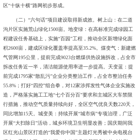
区“十纵十横”路网初步形成。
（二）“六句话”项目建设取得新成效。
树上山：在二道
沟片区实施荒山绿化
1500
亩。地变绿：在高标准完成绿园工
程建设任务基础上，实施“百园”工程，推动全区新增绿化面
积
2600
亩，建成区绿化覆盖率提高至
35.2%
。煤变气：新建燃
气管网
195
公里，提前完成
9023
台燃煤供热设施拆改，占全市
拆改任务近一半，清洁能源使用率进一步提高。天变蓝：提
前完成
1795
家“散乱污”企业分类整治工作，占全市整治任务
55.8%
；打好“四控”组合拳，对
12
家涉挥发性气体企业实施改
造，严格落实施工工地“七个百分百”要求和主城区大车禁限
行措施，推动空气质量持续向好，全区空气优良天数
220
天，
同比增加
15
天。城变美：持续开展“城市病”专项治理，广泛
开展“大扫除日”活动，城乡环境卫生明显改善；国庆期间我
区红光山景区打造的“我爱你中国”主题灯光秀被中央电视台