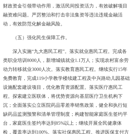
财政资金引领
带动作用，激活民间投资活力，有效破解项目
融资难问题。严厉整治和打击非法集资等违法违规金融活
动，有效防范化解金融风险。
（五）强化民生保障工作。
深入实施“九大惠民工程”。
落实就业惠民工程。
完成各
类职业培训
8000
人，新增城镇就业
1.1
万人；实现农村富余劳
动力转移就业
3000
人次。落实教育惠民工程。继续实行
15
年
免费教育，完成
119
小学教学楼续建工程及中兴路幼儿园基础
设施配套建设项目，优化教育资源配置。落实医疗惠民工
程。探索建立医联体，将优势资源向基层医疗卫生机构下
沉；全面落实公立医院药品零差率销售政策，健全和执行短
缺药品监测预警和清单管理制度；构建智能家庭医生签约平
台，家庭医生签约率达到
85%
以上；继续开展全民健康体
检，覆盖率达到
100%
。落实社保惠民工程。推进医保支付方