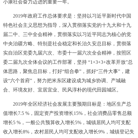
小康社会奋力迈进的重要一年。
2019
年政府工作总体要求是：
坚持以习近平新时代中国
特色社会主义思想为指导，深入贯彻落实党的十九大和十九
届二中、三中全会精神，贯彻落实以习近平同志为核心的党
中央治疆方略、特别是社会稳定和长治久安总目标，贯彻落
实自治区党委九届六次、市委十一届六次全会精神，按照区
委二届九次全体会议的工作部署，坚持
“
1+3+3+
改革开放”总
体思路，聚焦总目标，打好“组合拳”，抓好“三件大事”，建
设“六个首府”，努力把米东区建设成为城乡协调、产城融
合、环境友好、宜居宜业、民风淳朴的现代田园城区。
2019
年全区经济社会发展主要预期目标是：地区生产总
值增长
7.5 %
，固定资产投资增长
15%
，社会消费品零售总额
增长
5 %
，一般公共预算收入增长
5%
，城镇居民人均可支配
收入增长
8%
，农村居民人均可支配收入增长
9%
，城镇登记失