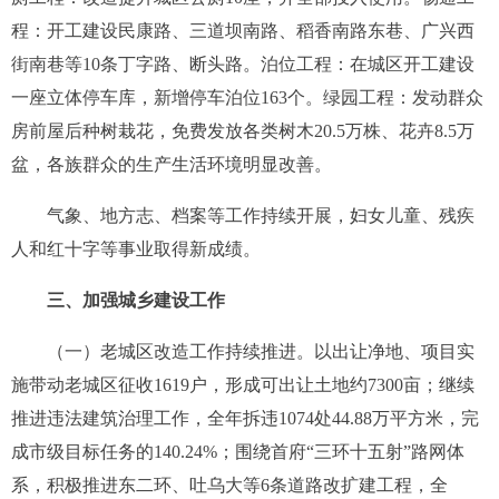
程：开工建设民康路、三道坝南路、稻香南路东巷、广兴西
街南巷等
10
条丁字路、断头路。泊位工程：在城区开工建设
一座立体停车库，新增停车泊位
163
个。绿园工程：发动群众
房前屋后种树栽花，免费发放各类树木
20.5
万株、花卉
8.5
万
盆，各族群众的生产生活环境明显改善。
气象、地方志、档案等工作持续开展，妇女儿童、残疾
人和红十字等事业取得新成绩。
三、加强城乡建设工作
（一）老城区改造工作持续推进。
以出让净地、项目实
施带动老城区征收
1619
户，形成可出让土地约
7300
亩；继续
推进违法建筑治理工作，全年拆违
1074
处
44.88
万平方米，完
成市级目标任务的
140.24%
；围绕首府“三环十五射”路网体
系，积极推进东二环、吐乌大等
6
条道路改扩建工程，全