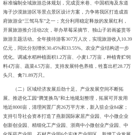
标准编制全域旅游总体规划，完成贡米巷、中国稻海及东道
海子沙漠旅游区等景点景区设计方案，力争将我区打造成首
府旅游业“三驾马车”之一；充分利用稳定释放的发展红利，
开展旅游推介活动
2
次，举办草莓采摘节、独山子岩画鉴赏等
旅游主题活动。全年接待游客
307
万人次，实现旅游收入
10.39
亿元，同比分别增长
30.45%
和
33.55%
。农业产业结构进一步
优化。调减水稻种植面积
1.2
万亩、小麦
1.7
万亩，种植青贮饲
料
4
万亩、蔬菜
4.5
万亩。支持发展特色养殖，牲畜出栏
28.7
万
头只、禽
71.89
万只。
（二）区域经济发展后劲十足。
产业发展空间不断拓
展。推进化工园“腾笼换鸟”和土地规划整理，拓展可开发用
地近
8000
亩，清理闲置厂房
26
万平方米，新入驻企业
84
家；
支持引导社会资本打造了燕新国际家居产业园、中小微企业
创新创业园、精细化工产业园、浙商中小微创业产业园、中
化医药产业园、石材产业园
6
个实体产业园区，新增工业发展