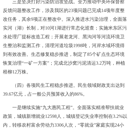
三是坚决打好污染防治攻坚战。
全力推动中央环保督察
反馈问题整改工作，涉及我区的
23
项问题已完成
14
项年度整
改任务，其余
9
项正在整改中。深入推进水污染治理，全面落
实河（湖）长制，对
10
河
1
湖进行常态化巡查；实施米东区污
水处理厂提标改造工程；开展老龙河、黑沟河等河流环境卫
生整治和监测工作，清理河道垃圾
1998
吨，河岸水域环境得
到有效改善。生态修复稳步推进，制定了
85
个矿点生态环境
恢复治理“一矿一方案”；完成北沙窝污泥清运
3.2
万吨，种植
柽柳
12
万株。
（四）各项民生工程稳步推进。
民生领域财政支出达到
39.67
亿元，占一般公共预算收入的
86%
。
一是继续实施“九大惠民工程”。
全面落实精准帮扶就业
政策，城镇新增就业
12598
人，城镇登记失业率控制在
3.2%
以
内，转移农村富余劳动力
3306
人次，“零就业”家庭实现
24
小