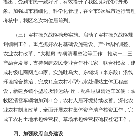
播出，受到市民一致好评，有效提升了我区良好的对外形
象。加强城市精细化、科学化管理，在全市
5
次城市运行管理
考核中，我区名次均位居前列。
（三）乡村振兴战略稳步实施。
启动了乡村振兴战略规
划编制工作。重点抓好农村基础设施建设、产业结构调整、
农业农村改革、
“
大棚房
”
专项清理整治等工作，推动一二三
产融合发展，支持创建农民专业合作社
41
家、联合社
5
家，建
成村级电商网点
40
家。实施吐乌大、东绕城（米东段）沿线
环境综合整治，完成
11
座农村小型污水处理站主体工程建
设，新建乡镇小型垃圾转运站
4
座，配备垃圾清运车
28
辆；农
牧区清雪车辆增加到
21
台，农村人居环境持续改善。深化
农
业农村制度改革，全面开展农村集体资产清产核资工作，完
成了农村土地承包经营权、草场承包经营权确权登记工作。
四、加强政府自身建设