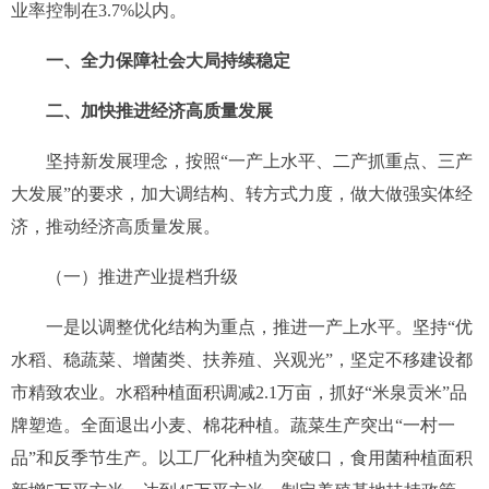
业率控制在
3.7%
以内。
一、全力保障社会大局持续稳定
二、加快推进经济高质量发展
坚持新发展理念，按照“一产上水平、二产抓重点、三产
大发展”的要求，加大调结构、转方式力度，做大做强实体经
济，推动经济高质量发展。
（一）推进产业提档升级
一是以调整优化结构为重点，推进一产上水平。
坚持“优
水稻、稳蔬菜、增菌类、扶养殖、兴观光”，坚定不移建设都
市精致农业。水稻种植面积调减
2.1
万亩，抓好“米泉贡米”品
牌塑造。全面退出小麦、棉花种植。蔬菜生产突出
“
一村一
品
”
和反季节生产。以工厂化种植为突破口，食用菌种植面积