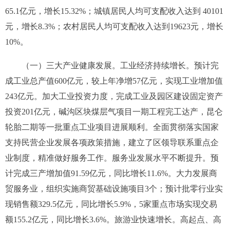
65.1
亿元，增长
15.32%
；城镇居民人均可支配收入达到
40101
元，增长
8.3%
；农村居民人均可支配收入达到
19623
元，增长
10%
。
（一）
三大产业健康发展。
工业经济持续增长。预计完
成工业总产值
600
亿元，较上年净增
57
亿元，实现工业增加值
243
亿元。加大工业投资力度，完成工业及园区建设固定资产
投资
201
亿元，碱沟区块煤层气项目一期工程完工达产，昆仑
轮胎二期等一批重点工业项目进展顺利。全面贯彻落实国家
支持民营企业发展各项政策措施，建立了区领导联系重点企
业制度，精准做好服务工作。服务业发展水平不断提升。预
计完成三产增加值
91.59
亿元，同比增长
11.6%
。大力发展商
贸服务业，组织实施商贸基础设施项目
3
个；预计批零行业实
现销售额
329.5
亿元，同比增长
5.9%
，
5
家重点市场实现交易
额
155.2
亿元，同比增长
3.6%
。
旅游业快速增长。高起点、高