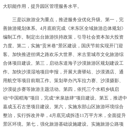
大职能作用，提升园区管理服务水平。
三是以旅游业为重点，推进服务业优化升级。
第一，完
善旅游规划体系。
4
月底前
完成《米东区全域旅游总体规划》
编制工作。制定出台旅游扶持政策，引导社会资本加大投资
力度。第二，实施“贡米巷”景区建设，国庆节前实现开门迎
客。加快推进丝绸之路欢乐大世界、米古里城市文化旅游综
合体项目建设。第三，启动东道海子沙漠旅游区规划建设工
作。加快沙漠湿地项目申报，开展大唐驿站、沙漠酒店、通
用航空等项目前期工作。策划举办汽车拉力赛、沙漠摄影、
沙漠徒步赛等旅游主题活动。第四，依托三个水稻乡镇启
动“中国稻海”项目，完成“米泉故肆”项目建设。第五，推进中
嘉成玉石古堡项目建设。第六，实施东部山区旅游环境综合
整治，实行拆改并举，
4
月底完成拆违
11
万平方米，全面提升
景区环境。第七，强化旅游基础设施建设。实施旅游公路项