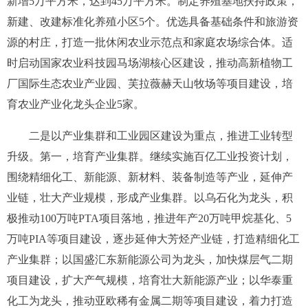
新增
5
万平方米，达到
45
万平方米。制定养殖基地扶持政策，
新建、改建标准化养殖小区
5
个。优选具备基础条件和旅游资
源的村庄，打造一批休闲农业示范点和家庭农场综合体。适
时启动国家农业科技园马场湖核心区建设，推动高新植物工
厂国际生态农业产业园、芙拉薇赫天山牧场等项目建设，培
育农业产业化龙头企业
5
家。
二是以产业集群和工业园区建设为重点，推进工业转型
升级。
第一，培育产业集群。继续实施百亿工业投资计划，
围绕精细化工、新能源、新材料、装备制造等产业，延伸产
业链，壮大产业规模，形成产业集群。
以乌石化为龙头，积
极推动
100
万吨
PTA
项目落地，推进年产
20
万吨甲烷基化、
5
万
吨
PIA
等项目建设，逐步延伸大芳烃产业链，打造精细化工
产业集群；以国盛汇东新能源公司为龙头，
加快煤层气二期
项目建设，扩大产气规模，培育壮大新能源产业；以华泰重
化工为龙头，推动亚欧稀有金属二期等项目建设，着力打造