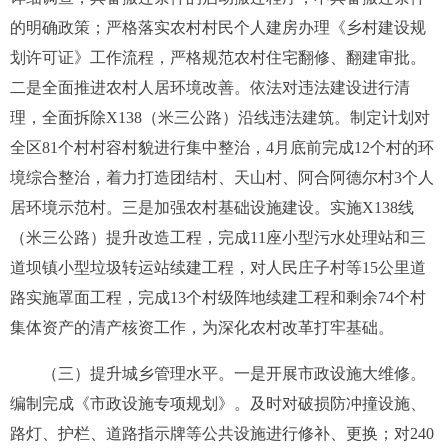
的明确政策；严格落实农村村民个人建房办理《乡村建设规
划许可证》工作流程，严格规范农村住宅翻修、翻建审批。
二是全面推进农村人居环境改善。依法对违法建设进行清
理，全面拆除
X138
（米三公路）沿线违法建筑。制定计划对
全区
81
个村村容村貌进行集中整治，
4
月底前完成
12
个村的环
境综合整治，着力打造团结村、天山村、阿合阿德尔村
3
个人
居环境示范村。三是加强农村基础设施建设。实施
X138
线
（米三公路）提升改造工程，完成
11
座小型污水处理站和三
道坝镇小型垃圾转运站续建工程，对人民庄子村等
15
公里道
路实施罩面工程，完成
13
个村级阵地续建工程和剩余
74
个村
集体资产的清产核资工作，为深化农村改革打牢基础。
（三）提升城乡管理水平。
一是开展市政设施大维修。
编制完成《市政设施专项规划》。及时对破损防冲撞设施、
路灯、护栏、道路指示牌等公共设施进行修补、更换；对
240