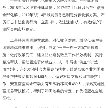
一是坚决打好防范化解重大风险攻坚战。
严控政府债
务，
2018
年我区没有违规举债，
2017
年
7
月
14
日以后产生债务
全部化解，
2017
年
7
月
14
日以前债务已制定分步化解方案。严
厉打击非法集资行为，立案
3
件，依法逮捕
3
人，有效维护了
辖区金融市场稳定。
二是持续巩固脱贫成果。
对低收入群体、城乡低保户等
困难群体精准摸排、识别，制定“一户一档一方案”帮扶措
施；做好政策兜底，建立防止返贫致贫工作长效机制；实行
精准帮扶，帮助困难群体就业
505
人，引导由
“
供血
”
向
“
造
血
”
转变；充分发动社会力量参与扶贫，鼓励
45
家企业为困难
群众帮扶救助捐款
164.66
万元。做好对口支援和田市脱贫工
作，安置南疆富余劳动力有组织转移就业
480
人，探索实施牲
畜托养帮扶模式，得到了和田地委的肯定，作为模版在全地
区推广。