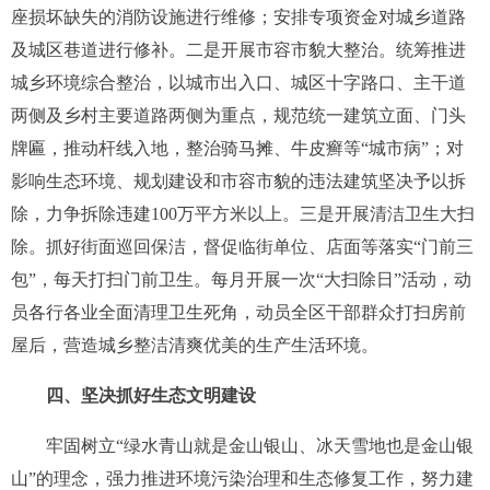
座损坏缺失的消防设施进行维修；安排专项资金对城乡道路
及城区巷道进行修补。二是开展市容市貌大整治。统筹推进
城乡环境综合整治，以城市出入口、城区十字路口、主干道
两侧及乡村主要道路两侧为重点，规范统一建筑立面、门头
牌匾，推动杆线入地，整治骑马摊、牛皮癣等“城市病”；对
影响生态环境、规划建设和市容市貌的违法建筑坚决予以拆
除，力争拆除违建
100
万平方米以上。三是开展清洁卫生大扫
除。抓好街面巡回保洁，督促临街单位、店面等落实“门前三
包”，每天打扫门前卫生。每月开展一次“大扫除日”活动，动
员各行各业全面清理卫生死角，动员全区干部群众打扫房前
屋后，营造城乡整洁清爽优美的生产生活环境。
四、坚决抓好生态文明建设
牢固树立“绿水青山就是金山银山、冰天雪地也是金山银
山”的理念，强力推进环境污染治理和生态修复工作，努力建