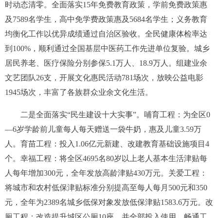
时动态清零。全面落实
15
年免费教育政策，学前免费政策惠
及
7589
名学生，高中免学费政策惠及
5684
名学生；义务教育
均衡化工作以优异成绩通过自治区验收。全民健康体检率达
到
100%
，顺利通过全国基层中医药工作先进单位复验。城乡
居民养老、医疗保险分别参保
5.1
万人、
18.9
万人。组建业余
文艺团队
26
支，开展文化惠民活动
781
场次，放映公益电影
1945
场次，丰富了各族群众业余文化生活。
二是全面落实“民生建设十大实事”。
哺育工程：为全区
0
—6
岁学龄前儿童每人每天赠送一袋牛奶，惠及儿童
3.59
万
人。育苗工程：投入
1.06
亿元新建、改建教育基础设施项目
4
个。幸福工程：将全区
4695
名
80
岁以上老人基本生活津贴每
人每年增加
300
元，全年发放高龄津贴
430
万元。关爱工程：
将城市和农村低保津贴标准分别提高至每人每月
500
元和
350
元，全年为
2389
名城乡低保对象发放低保津贴
1583.6
万元。改
厕工程：改造提升城区公厕
10
座，并全部投入使用。畅通工