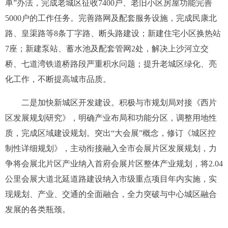
单”办法，完成老城区征收
7400
户、老旧小区房屋功能完善
5000
户的工作任务。完善路网及配套服务设施，完成民康北
路、皇渠路等
8
条丁字路、断头路建设；新建住宅小区换热站
7
座；新建泵站、蓄水池及配套管网
2
处，解决上沙河立交
桥、七道湾铁道桥路段严重积水问题；提升老城区绿化、亮
化工作，不断提高城市品质。
二是加快新城区开发建设。
积极与市规划局对接《西片
区发展规划研究》，明确产业布局和功能分区，调整用地性
质，完成区域建设规划。突出“大会展”概念，修订《城区控
制性详细规划》，主动衔接融入全市会展片区发展规划，力
争将会展北片区产业纳入首府会展片区整体产业规划，将
2.04
公里会展大道北延道路建设纳入市级重点项目年内实施，实
现规划、产业、交通的全面融合，全力突破与中心城区融合
发展的各类瓶颈。