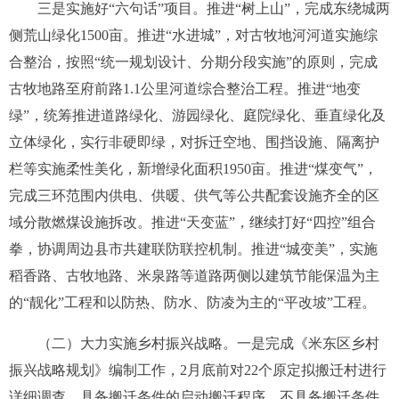
三是实施好“六句话”项目。
推进“树上山”，完成东绕城两
侧荒山绿化
1500
亩。推进“水进城”，对古牧地河河道实施综
合整治，按照“统一规划设计、分期分段实施”的原则，完成
古牧地路至府前路
1.1
公里河道综合整治工程。推进“地变
绿”，统筹推进道路绿化、游园绿化、庭院绿化、垂直绿化及
立体绿化，实行非硬即绿，对拆迁空地、围挡设施、隔离护
栏等实施柔性美化，新增绿化面积
1950
亩。推进“煤变气”，
完成三环范围内供电、供暖、供气等公共配套设施齐全的区
域分散燃煤设施拆改。推进“天变蓝”，继续打好“四控”组合
拳，协调周边县市共建联防联控机制。推进“城变美”，实施
稻香路、古牧地路、米泉路等道路两侧以建筑节能保温为主
的“靓化”工程和以防热、防水、防凌为主的“平改坡”工程。
（二）大力实施乡村振兴战略
。一是完成《米东区乡村
振兴战略规划》编制工作，
2
月底前对
22
个原定拟搬迁村进行
详细调查，具备搬迁条件的启动搬迁程序，不具备搬迁条件