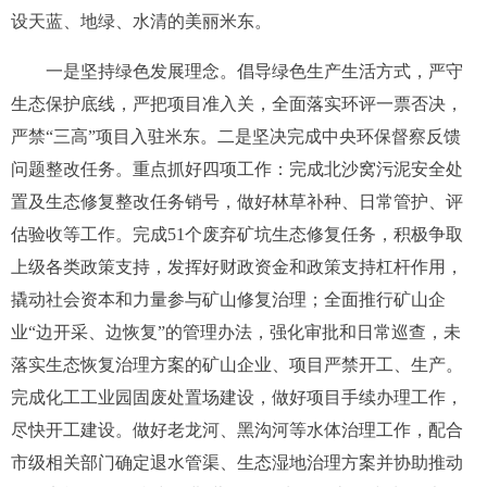
设天蓝、地绿、水清的美丽米东。
一是坚持绿色发展理念。倡导绿色生产生活方式，严守
生态保护底线，严把项目准入关，全面落实环评一票否决，
严禁“三高”项目入驻米东。二是坚决完成中央环保督察反馈
问题整改任务。重点抓好四项工作：完成北沙窝污泥安全处
置及生态修复整改任务销号，做好林草补种、日常管护、评
估验收等工作。完成
51
个废弃矿坑生态修复任务，积极争取
上级各类政策支持，发挥好财政资金和政策支持杠杆作用，
撬动社会资本和力量参与矿山修复治理；全面推行矿山企
业“边开采、边恢复”的管理办法，强化审批和日常巡查，未
落实生态恢复治理方案的矿山企业、项目严禁开工、生产。
完成化工工业园固废处置场建设，做好项目手续办理工作，
尽快开工建设。做好老龙河、黑沟河等水体治理工作，配合
市级相关部门确定退水管渠、生态湿地治理方案并协助推动