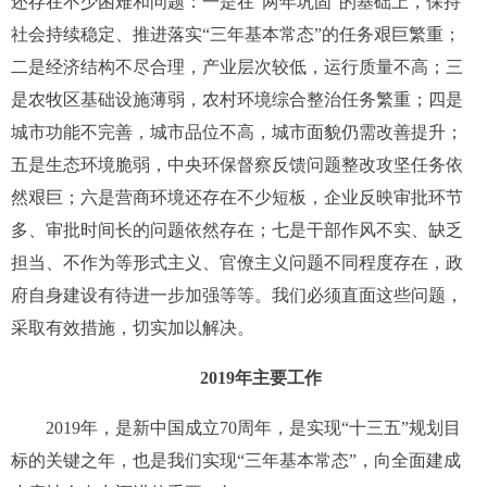
还存在不少困难和问题：一是在“两年巩固”的基础上，保持
社会持续稳定、推进落实“三年基本常态”的任务艰巨繁重；
二是经济结构不尽合理，产业层次较低，运行质量不高；三
是农牧区基础设施薄弱，农村环境综合整治任务繁重；四是
城市功能不完善，城市品位不高，城市面貌仍需改善提升；
五是生态环境脆弱，中央环保督察反馈问题整改攻坚任务依
然艰巨；六是营商环境还存在不少短板，企业反映审批环节
多、审批时间长的问题依然存在；七是干部作风不实、缺乏
担当、不作为等形式主义、官僚主义问题不同程度存在，政
府自身建设有待进一步加强等等。我们必须直面这些问题，
采取有效措施，切实加以解决。
2019
年主要工作
2019
年，是新中国成立
70
周年，是实现“十三五”规划目
标的关键之年，也是我们实现
“
三年基本常态
”
，
向全面建成