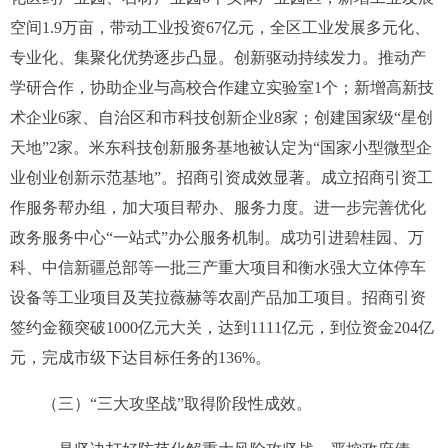
空间
1.9
万亩，带动工业投资
67
亿元，全区工业发展多元化、
专业化、集聚化优势逐步凸显。创新驱动持续发力。推动产
学研合作，协助企业与高校合作建立实验室
1
个；新增高新技
术企业
6
家、自治区和市科技创新企业
8
家；创建国家级
“
星创
天地
”2
家。米东科技创新服务基地被认定为“国家小型微型企
业创业创新示范基地”。招商引资成效显著。成立招商引资工
作服务帮办组，加大项目帮办、服务力度。进一步完善优化
政务服务中心“一站式”办公服务机制。成功引进碧桂园、万
科、中信新疆总部等一批三产重大项目和衡水强大立体停车
设备等工业项目及芙拉薇赫等农副产品加工项目。招商引资
签约金额突破
1000
亿元大关，达到
1111
亿元，到位资金
204
亿
元，完成市级下达目标任务的
136%
。
（三）“三大攻坚战”取得阶段性成效。