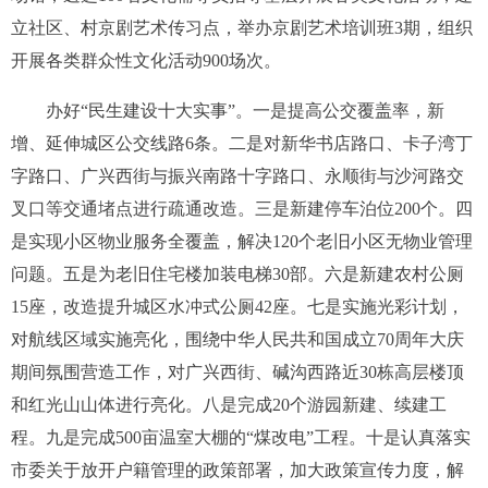
立社区、村京剧艺术传习点，举办京剧艺术培训班
3
期，组织
开展各类群众性文化活动
900
场次。
办好“民生建设十大实事”。
一是提高公交覆盖率，新
增、延伸城区公交线路
6
条。
二是对新华书店路口、卡子湾丁
字路口、广兴西街与振兴南路十字路口、永顺街与沙河路交
叉口等交通堵点进行疏通改造。三是新建停车泊位
200
个。四
是实现小区物业服务全覆盖，解决
120
个老旧小区无物业管理
问题。五是为老旧住宅楼加装电梯
30
部。六是新建农村公厕
15
座，改造提升城区水冲式公厕
42
座。
七是实施光彩计划，
对航线区域实施亮化，围绕中华人民共和国成立70周年
大庆
期间氛围营造工作，对广兴西街、碱沟西路近
30
栋高层楼顶
和红光山山体进行亮化。
八是完成
20
个游园新建、续建工
程。九是完成
500
亩温室大棚的“煤改电”工程。
十是认真落实
市委关于放开户籍管理的政策部署，加大政策宣传力度，解