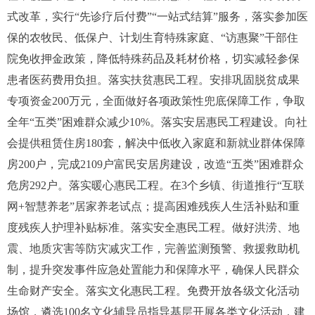
式改革，实行“先诊疗后付费”“一站式结算”服务，落实参加医
保的农牧民、低保户、计划生育特殊家庭、“访惠聚”干部住
院免收押金政策，降低特殊药品及耗材价格，切实减轻参保
患者医药费用负担。落实扶贫惠民工程。安排巩固脱贫成果
专项资金
200
万元，全面做好各项政策性兜底保障工作，争取
全年“五类”困难群众减少
10%
。落实安居惠民工程建设。向社
会提供租赁住房
180
套，解决中低收入家庭和新就业群体保障
房
200
户，完成
2109
户富民安居房建设，改造“五类”困难群众
危房
292
户。落实暖心惠民工程。在
3
个乡镇、街道推行“互联
网
+
智慧养老”居家养老试点；提高困难残疾人生活补贴和重
度残疾人护理补贴标准。落实安全惠民工程。做好洪涝、地
震、地质灾害等防灾减灾工作，完善监测预警、救援救助机
制，提升突发事件应急处置能力和保障水平，确保人民群众
生命财产安全。落实文化惠民工程。免费开放各级文化活动
场馆，遴选
100
名文化辅导员指导基层开展各类文化活动，建