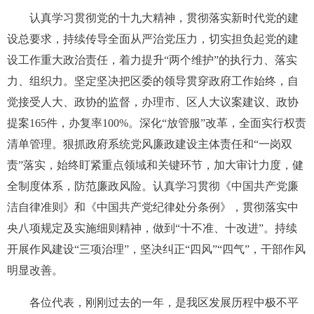
认真学习贯彻党的十九大精神，贯彻落实新时代党的建
设总要求，持续传导全面从严治党压力，切实担负起党的建
设工作重大政治责任，着力提升“两个维护”的执行力、落实
力、组织力。坚定坚决把区委的领导贯穿政府工作始终，自
觉接受人大、政协的监督，办理市、区人大议案建议、政协
提案
165
件，办复率
100%
。深化“放管服”改革，全面实行权责
清单管理。狠抓政府系统党风廉政建设主体责任和“一岗双
责”落实，始终盯紧重点领域和关键环节，加大审计力度，健
全制度体系，防范廉政风险。认真学习贯彻《中国共产党廉
洁自律准则》和《中国共产党纪律处分条例》，贯彻落实中
央八项规定及实施细则精神，做到“十不准、十改进”。持续
开展作风建设“三项治理”，坚决纠正“四风”“四气”，干部作风
明显改善。
各位代表，刚刚过去的一年，是我区发展历程中极不平