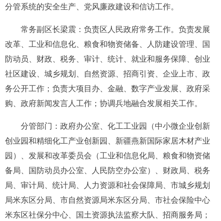
分管系统的安全生产、党风廉政建设和信访工作。
常务副区长梁震：
负责
区人民
政府
常务
工作。负责发展
改革、工业和信息化、
粮食和物资储备、
人防
建设管理
、
国
防动员、
财政、税务、审计、统计、
就业和服务保障
、
创业
社区建设、
城乡规划、自然资源、招商引资
、
企业上市
、
政
务公开工作；负责
大项目办
、金融、
数字产业发展、
政府采
购、政府新闻发言人工作
；
协调兵地融合发展相关工作
。
分管部门：政府办公室、化工工业园
（中小微企业创新
创业园和精细化工产业创新园
、新疆燕新国际家居木材产业
园
）
、发展和改革委员会（工业和信息化局
、
粮食和物资储
备局、国防动员办公室、人民防空办公室
）、财政局、税务
局、审计局、统计局、人力资源和社会保障局
、
市城乡
规划
局米东区
分局、
市
自然资源
局米东区
分局、
市社会保险中心
米东区社保分中心
、国土资源执法监察大队、招商服务局；