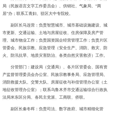
局（民族语言文字工作委员会）、供销社、气象局、
“
两
居
”
办
；联系
工青妇
、
驻区大中专院校
。
副区长马连营：
负责
智慧
城市
、
城市基础设施
建设
、
城
市更新、
交通
运输
、土地与房屋征收、住房保障及
房产管
理、城市物业
工作；
负责
国资
国企
经营管理
工作；
负责片区
管委会、民族宗教
、
应急管理
（
安全生产、
消防
、
救灾、防
火、防汛抗旱、地质灾害防治、各类自然灾害救济
）
工作
。
分管部门：建设局（交通局）、各片区管委会
、
国有资
产监督管理委员会办公室
、
民族宗教事务局、应急管理局、
消防救援大队
、
交警大队
、
房屋征收与补偿管理办公室（土
地征收管理办公室）
；
联系乌鲁木齐市交通运输综合行政执
法局米东区分局
、
各民主党派、
工商联
、
侨联
。
副区长
秦冬晖
：
负责
司法、数字政府、城市精细化管