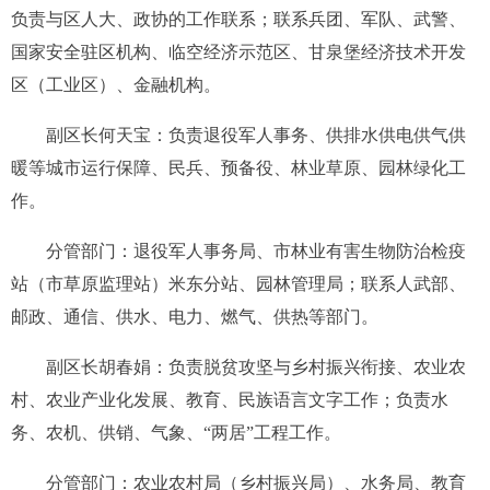
负责与区人大、政协的工作联系；
联系兵团、
军队、武警、
国家安全驻区机构、临空经济示范区、
甘泉堡经济技术开发
区（工业区）
、
金融机构。
副区长何天宝：
负责退役军人事务
、
供排水供电供气供
暖等城市
运行保障、
民兵、预备役、
林业草原
、
园林绿化
工
作。
分管部门：退役军人事务局
、
市
林业有害生物防治检疫
站（市
草原监理站
）
米东分站
、
园林管理局；联系人武部
、
邮政、通信、供水、电力、燃气、供热等部门。
副区长
胡春娟
：
负责
脱贫攻坚与
乡村振兴
衔接
、农业农
村、
农业产业化发展、
教育、民族语言文字工作；负责
水
务
、农机、
供销、
气象、
“
两居
”
工程工作
。
分管部门：农业农村局
（
乡村振兴局
）
、水务局、教育