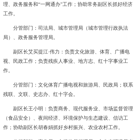
理
、
政务服务
和“一网通办”
工作
；协助常务副区长抓好经济
工作。
分管部门：
司法局、
城市管理局（城市管理行政执法
局）
、
政务服务管理局
。
副区长艾买提江·伟力：
负责
文化旅游、体育、广播电
视
、
民政
工作
；
负责残疾人事业、地方志、红十字事业工
作。
分管部门：文化体育广播电视和旅游局、民政局；联系
残联、
文联、史志办、
红十字会。
副区长王小明：
负责商务、现代服务业、市场监督管理
（食品安全）、夜间经济、环境保护与生态建设、
信访
工
作；
协助副区长胡春娟
抓好
乡村振兴、农业农村
工作
。