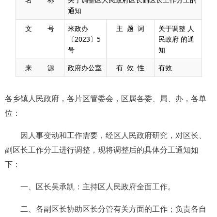
通知
文 号
米政办
主 题 词
关于调整 人
〔2023〕5
民政府 的通
号
知
来 源
政府办公室
有 效 性
有效
各乡镇人民政府，各片区管委会，区属各委、局、办，各单
位
：
因人事变动和工作需要，
经区人民政府研究，
对区长、
副区长工作分工进行调整，现
将
调整
后的具体分工通知
如
下：
一、区长吴承凯：
主持区人民政府全面工作。
二、各副区长协助区长分管有关方面的工作；负责各自