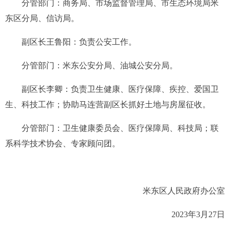
分管部门：
商务局、市场监督管理局
、
市
生态环境
局米
东区
分局、信访局
。
副区长
王鲁阳
：
负责公安
工作
。
分管部门：米东公安分局、油城公安分局
。
副区长
李卿
：
负责
卫生健康
、
医疗保障、
疾控、
爱国卫
生
、
科技工作
；协助马连营副区长抓好
土地与房屋征收
。
分管部门：
卫生健康委员会、医疗保障局
、
科技局
；
联
系科学技术协会
、
专家顾问团
。
米东区人民政府办公室
202
3
年
3
月
27
日