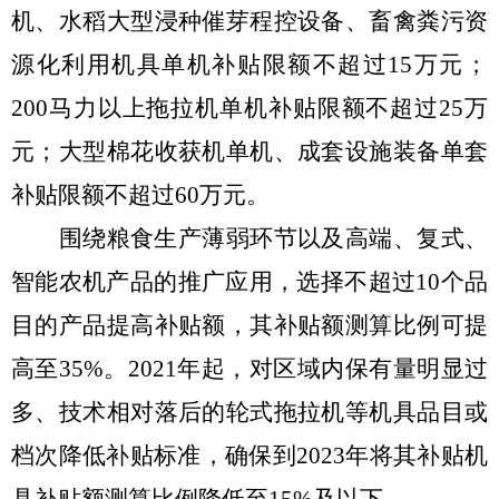
机、水稻大型浸种催芽程控设备、畜禽粪污资
源化利用机具单机补贴限额不超过
15
万元；
200
马力以上拖拉机单机补贴限额不超过
25
万
元；大型棉花收获机单机、成套设施装备单套
补贴限额不超过
60
万元。
围绕粮食生产薄弱环节以及高端、复式、
智能农机产品的推广应用，选择不超过
10
个品
目的产品提高补贴额，其补贴额测算比例可提
高至
35%
。
2021
年起，对区域内保有量明显过
多、技术相对落后的轮式拖拉机等机具品目或
档次降低补贴标准，确保到
2023
年将其补贴机