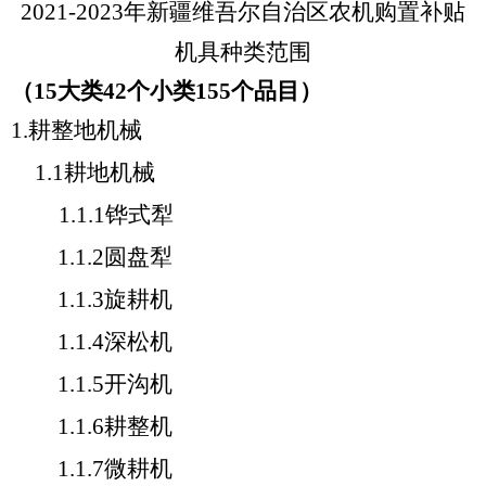
2021
-
2023年
新疆维吾尔自治区农机购置补贴
机具种类范围
（
15
大类
4
2个小类
1
5
5
个品目）
1
.
耕整地机械
1.1耕地机械
1.1.1铧式犁
1.1.2圆盘犁
1.1.3旋耕机
1.1.4深松机
1.1.5开沟机
1.1.6耕整机
1.1.7微耕机