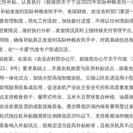
补贴。认真执行《财政部关于下达2022年实际种粮农民一
尽快将补贴发放到实际种粮农民手中。各级财政、农业农村部门要进
善管理制度，简化工作流程，加快拨付进度，不得以任何理由
进展情况，做好执行分析，发放情况及时上报转移支付管理平台。
明细，确保补贴真正发放到实际种粮农民手中。对因基础信息
，在“一卡通”代发专户形成沉淀。
策。在落实《农业农村部办公厅、财政部办公厅关于印发〈202
021〕8号）要求基础上，开展农机购置与应用补贴试点，探索
用一体化试点，加快大型高端智能农机、丘陵山区先进适用小
助驾驶系统集成应用，促进农机产业自主安全可控和高质量发
点支持粮食烘干、履带式作业、玉米大豆带状复合种植、油菜
农业发展急需的成套设施装备。逐步降低区域内保有量明显过
轮式拖拉机补贴额测算比例降低至20%以下。支持将粮油作物
装备纳入补贴试点，按规定适当提高补贴标准，且相关机具不