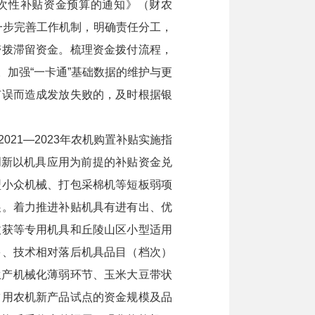
次性补贴资金预算的通知》（财农
一步完善工作机制，明确责任分工，
滞拨滞留资金。梳理资金拨付流程，
加强“一卡通”基础数据的维护与更
有误而造成发放失败的，及时根据银
1—2023年农机购置补贴实施指
创新以机具应用为前提的补贴资金兑
型小众机械、打包采棉机等短板弱项
展。着力推进补贴机具有进有出、优
收获等专用机具和丘陵山区小型适用
多、技术相对落后机具品目（档次）
生产机械化薄弱环节、玉米大豆带状
占用农机新产品试点的资金规模及品