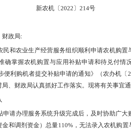
新农机〔
2022
〕
214
号
，
财政局
:
农民和农业生产经营服务组织顺利申请农机购置
准确掌握
农机购置与应用补贴申请和待兑付情
步便利购机者提交补贴申请的通知
》（
农办机〔
2
村局、财政局认真
抓好工作
落实。
现将有关事宜通
入
贴申请办理服务系统升级完成后，
及时协助广大
资金和调剂资金
）
总量
110%
，无法录入农机购置