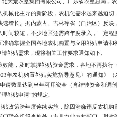
，
北大荒农垦集团有限公司、广东省农垦总局
，
农
入机械化主导的新阶段，农机化需求越来越迫切
快速增长。据内蒙古、吉林等省
（
自治区
）
反映
入时间较短
，
不少地区还需跨年度录入，一定程
面准确掌握全国各地农机购置与应用补贴申请和
申请补贴需求
，
现将相关工作要求通知如下。
策效能，及时掌握补贴资金需求，各地不再执行
023
年农机购置补贴实施指导意见〉的通知》
（
申请数量达到当年可用资金
（
含结转资金和调
受理补贴申请
”
的规定。
补贴政策跨年度连续实施，除因涉嫌违反农机购
部门联合组织查处外
（
市县农业农村部门、财政