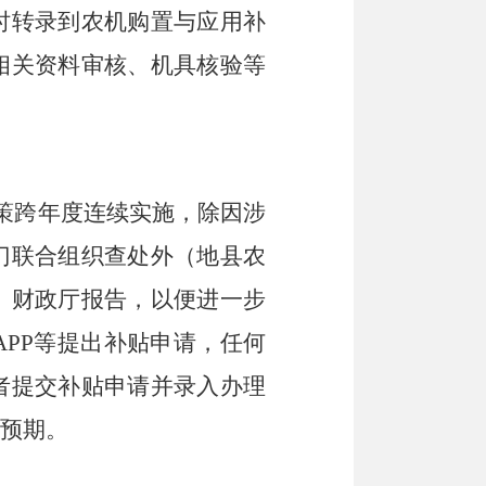
时转录到农机购置与应用补
相关资料审核、机具核验等
策跨年度连续实施，除因涉
门联合组织查处外
（
地
县农
、财政
厅
报告
，以便进一步
APP
等提出补贴申请
，
任何
者提交补贴申请并
录入办理
预期。