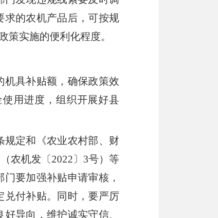
要求的农机产品后，可按规
政策实施的便利化程度。
的机具补贴额
，
确保政策效
金使用进度
，
组织开展好县
条规定和《农业农村部、财
》
（
农机发
〔
202
2
〕
3
号
）
等
部门要加强补贴申请审核，
定兑付补贴。同时，要严厉
良好导向
，
维护诚实守信、