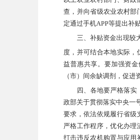
查
，
并向省级农业农村部
定通过手机
APP
等提出补
三、补贴资金出现较
度
，
并可结合本地实际
，
益普惠共享。要加强资金
（
市
）
间余缺调剂
，
促进
四、各地要严格落实
政部关于贯彻落实中央一
要求，依法依规履行省级
严格工作程序，优化办理
打击违反农机购置与应用