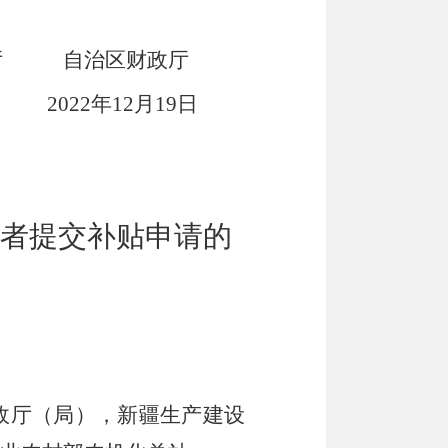
厅
自治区财政厅
2
年
12
月
19
日
者提交补贴申请的
政厅
（
局
），
新疆生产建设