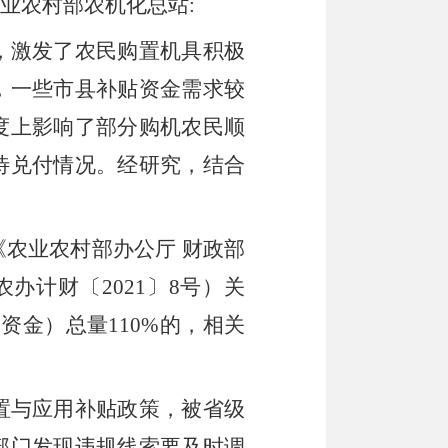
业农村部农机化总站
:
，
激发了农民购置机具积极
，
一些市县补贴资金需求较
度上影响了部分购机农民顺
待兑付情况。经研究
，
结合
《农业农村部办公厅
财政部
农办计财
〔
2021
〕
8
号
）
关
剂资金
）
总量
110%
的
，
相关
置与应用补贴政策
，
被省级
部门发现违规线索要及时调