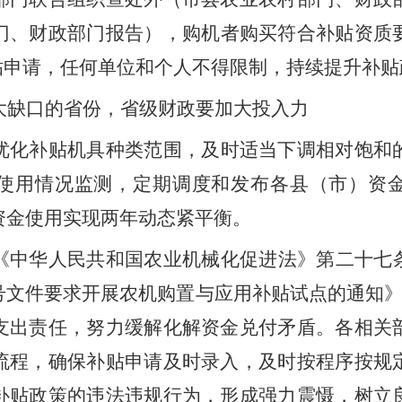
门、财政部门报告
），
购机者购买符合补贴资质
贴申请
，
任何单位和个人不得限制
，
持续提升补贴
大缺口的省份
，
省级财政要加大投入力
优化补贴机具种类范围
，
及时适当下调相对饱和
使用情况监测
，
定期调度和发布各县
（
市
）
资
资金使用实现两年动态紧平衡。
《中华人民共和国农业机械化促进法》第二十七
号文件要求开展农机购置与应用补贴试点的通知
支出责任，努力缓解化解资金兑付矛盾。各相关
流程，确保补贴申请及时录入，及时按程序按规
补贴政策的违法违规行为，形成强力震慑
，
树立