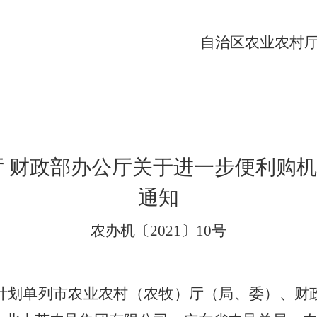
自治区农业农村
02
厅
财政部办公厅关于进一步便利购机
通知
农办机
〔
2021
〕
10
号
计划单列市农业农村
（
农牧
）
厅
（
局、委
）
、财