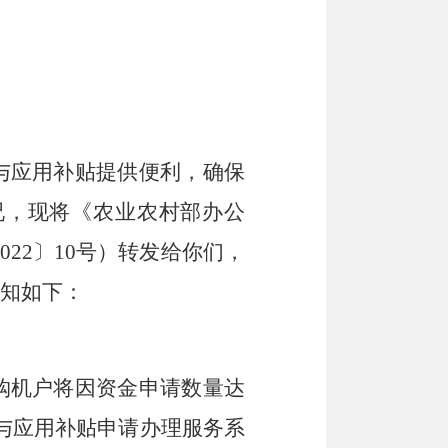
与应用补贴
提供
便利，确保
况
，
现将《
农业农村部办公
022
〕
10
号
）转发
给你们
，
知如下：
购机户将因资金
申请数量达
与应用补贴申请办理服务系