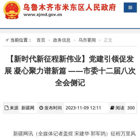
导航
当前位置：
首页
政务信息
乌市要闻
正文
【新时代新征程新伟业】党建引领促发
展 凝心聚力谱新篇 ——市委十二届八次
全会侧记
来源
新疆网
发布时间
2023-11-09 12:11
阅读
300
新疆网讯（全媒体记者盖煜 宋建华 郭军鸽）征程万里风