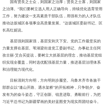
国有贤良之士众，则国家之治厚；贤良之士寡，则国家
之治薄。“我们要树立选人用人正确导向，持续优化选育管用
工作，努力建设一支高素质干部队伍，用强有力的人才队伍
推动达坂城区各项事业高质量发展。”达坂城区委副书记、区
长高红妮说。
基层强则国家强，基层安则天下安。党的工作最坚实的
力量支撑在基层。苇湖梁街道党工委副书记、办事处主任阿
孜古丽·艾合买提说，要树立大抓基层的理念，推动基层党组
织实现全覆盖，同时选优配强基层力量，推进基层治理体系
和治理能力现代化。
目标清则方向明，方向明则步履坚。乌鲁木齐市各族干
部群众以“逢山开路、遇水架桥”的开拓精神，只争朝夕、奋
发有为的奋斗姿态，守正创新、锐意进取、勇毅前行，为把
习近平总书记为新疆擘画的美好蓝图变为现实而团结奋斗。