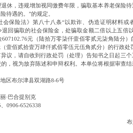
理退休，违规增加视同缴费年限，骗取基本养老保险待
险待遇的。”的规定。
社会保险法》第八十八条“以欺诈、伪造证明材料或
令退回骗取的社会保险金，处骗取金额二倍以上五倍以
607102.76元（陆拾万零柒仟壹佰零贰元柒角陆分
.52元（壹佰贰拾壹万肆仟贰佰零伍元伍角贰分）的行政处
有异议，请自收到行政处罚（处理）告知书之日起三个
交的，视为放弃陈述和申辩权利。本单位将根据审查结
勒泰地区布尔津县双湖路8-6号
娜古丽·巴合提别克
0906-6526338
布