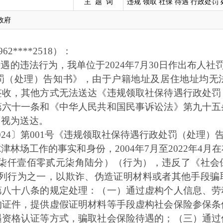
主 题 词
违规 领取 社保 待遇 行政处罚 
政府
2****2518）：
的违法行为，我单位于2024年7月30日作出布人社罚（
罚（处理）告知书》，由于户籍地址及居住地址均无
签收，其他方式无法送达《违规领取社保待遇行政处罚
第六十一条和《中华人民共和国民事诉讼法》第九十五
即视为送达。
024〕第001号《违规领取社保待遇行政处罚（处理）
津林场工作的事实和身份，2004年7月至2022年4
陆拾万零柒仟壹佰零贰元柒角陆分）（行为），违反了《社
下列行为之一，以欺诈、伪造证明材料或者其他手段骗
第八十八条的规定处理：（一）通过虚构个人信息、劳
的证件，提供虚假证明材料等手段虚构社会保险参保条
遇资格认证等方式，骗取社会保险待遇的；（三）通过