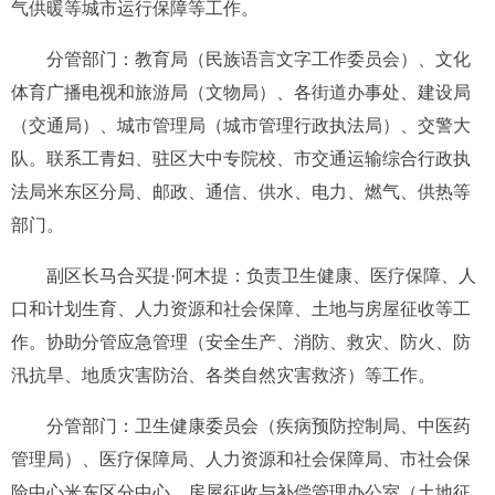
气供暖等城市
运行保障
等
工作
。
分管部门：教育局（民族语言文字工作委员会）、文化
体育广播电视和旅游局
（
文物局
）
、各
街道办事处
、
建设局
（交通局）、城市管理局（城市管理行政执法局）
、
交警大
队
。
联系工青妇
、
驻区大中专院校
、
市交通运输综合行政执
法局米东区分局
、
邮政、通信、供水、电力、燃气、供热等
部门
。
副区长马合买提·阿木提：
负责卫生健康
、
医疗保障、
人
口和计划生育、人力资源和社会保障、
土地与房屋征收
等
工
作
。
协助分管
应急管理
（
安全生产、
消防
、
救灾、防火、防
汛抗旱、地质灾害防治、各类自然灾害救济
）
等工作
。
分管部门：卫生健康委员会
（
疾病预防控制局、中医药
管理局
）
、医疗保障局
、
人力资源和社会保障局
、
市社会保
险中心米东区分中心
、
房屋征收与补偿管理办公室（土地征