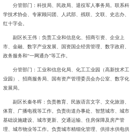
分管部门：
科技
局、
民政局
、
退役军人事务局
。
联系科
学技术协会
、
专家顾问团
、
人武部
、
残联、
文联、史志办、
红十字会。
副区长
王伟
：
负责工业和信息化
、
招商引资
、
企业上
市
、
金融、
数字产业发展、
国资
国企
经营管理
、数字政府、
政务服务
和“一网通办”等工作。
分管部门：工业和信息化局
、
化工工业园
（
高新技术工
业园
）
、
招商服务局
、
国有资产管理委员会办公室
、
数字化
发展
局
。
副区长
秦冬晖
：
负责教育、民族语言文字
、
文化旅游、
体育、广播电视
等
工作
。
负责
街道办事处
、
智慧
城市
、
城市
基础设施
建设
、
城市更新、
交通
运输
、住房保障及
房产管
理、城市物业
等工作
。
负责城市精细化管理
、
供排水供电供