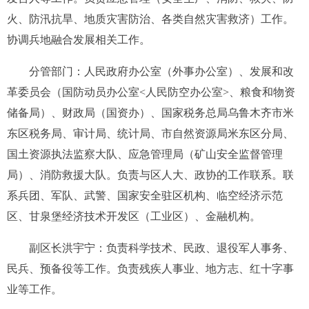
火、防汛抗旱、地质灾害防治、各类自然灾害救济
）
工作
。
协调兵地融合发展相关工作
。
分管部门：
人民
政府办公室
（
外事办公室
）
、发展和改
革委员会（
国防动员办公室
<
人民防空办公室
>
、粮食和物资
储备局
）、财政局
（
国资办
）
、
国家税务总局乌鲁木齐市米
东区
税务局、审计局、统计局、
市
自然资源局
米东区分局
、
国土资源执法监察大队、
应急管理局
（
矿山安全监督管理
局
）
、
消防救援大队
。
负责与区人大、政协的工作联系。
联
系兵团、
军队、武警、国家安全驻区机构、
临空经济示范
区、
甘泉堡经济技术开发区（工业区）
、
金融机构
。
副区长
洪宇宁
：
负责
科学技术、
民政
、
退役军人事务、
民兵、预备役
等工作
。
负责残疾人事业、地方志、红十字事
业等工作。