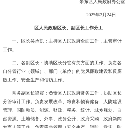
米东区人民政府办公室
2025年2月24日
区人民政府区长
、
副区长
工作分工
一、区长吴承凯：
主持区人民政府全面工作
，
主管审计
工作
。
二、各副区长
：
协助区长分管有关方面的工作
。
负责各
自分管
行业（领域）、部门（单位）
的党风廉政建设
和反腐
败工作、
安全生产和信访工作。
常务副区长梁震：
负责
区人民
政府
常务
工作
，
协助区长
分管审计
工作。
负责发展改革、
粮食和物资储备、
人防
建设
管理
、
国防动员、能源、
财政、税务、统计、城乡规划、自
然资源
、
土地储备、
外事、
政务公开
、
政府采购、政府新闻
发言人等工作
。
负责
应急管理
（
安全生产、
消防
、
救灾、防