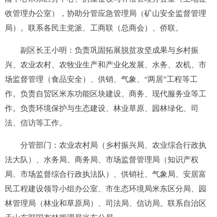
收管理办公室）
，
协助分管
应急管理局
（
矿山安全监督管理
局
）
。
联系
各民主党派、
工商联
（
总商会
）
、
侨联
。
副区长王小明：
负责
巩固拓展脱贫攻坚成果与
乡村振
兴、农业农村、
农牧业生产和产业化发展、水务
、
农机、
市
场监督管理（食品安全）
、
供销、
气象、
“
两居
”
工程等工
作
。负责
自贸区
米东功能区块
建设
、
商务、现代服务
业
等工
作
。负责环境保护与生态建设、
林业草原
、
园林绿化
、
司
法、
信访
等工作。
分管部门：
农业农村局
（
乡村振兴局
、农业综合行政执
法大队
）
、水务局
、
商务局
、市场监督管理
局（知识产权
局、市场监督综合行政执法队）
、
供销社、气象局、
安居富
民工程建设领导小组办公室
、
市生态环境局米东区分局
、
园
林管理局
（
林业和草原局
）
、
司法局、
信访局
。
联系自治区