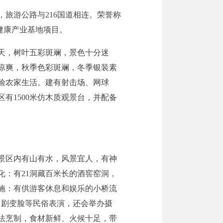
旅游公路与216国道相连。荣誉称
健康产业基地项目。
天，树叶五彩斑斓，景色十分迷
凉爽，秋季色彩斑斓，冬季银装素
验农家生活。建有射击场、网球
区有
1500米仿木质观景台，并配备
景区内有山有水，风景宜人，有神
化：
有21洞藏百米长的
酒窖
窑洞，
施：
有供游客休息和娱乐的小桥流
川剧变脸等民俗表演，还会举办摄
法烹制，食材新鲜、火候十足，带