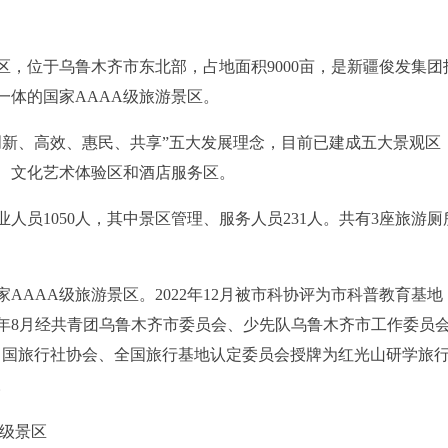
区，
位于乌鲁木齐市东北部，占地面积
9
000亩，是新疆俊发集团
一体的国家AAAA级旅游景区。
创新、高效、惠民、共享”五大发展理念
，
目前已建成五大景观区
、文化艺术体验区和
酒店服务区。
业人员
1050人，其中景区管理、服务人员231人。
共有
3座旅游厕
国家AAAA级旅游景区。2022年12月被市科协评为市科普教育基地
3年8月经共青团乌鲁木齐市委员会、少先队乌鲁木齐市工作委员
由中国旅行社协会、全国旅行基地认定委员会授牌为红光山研学旅行基
。
A级景区