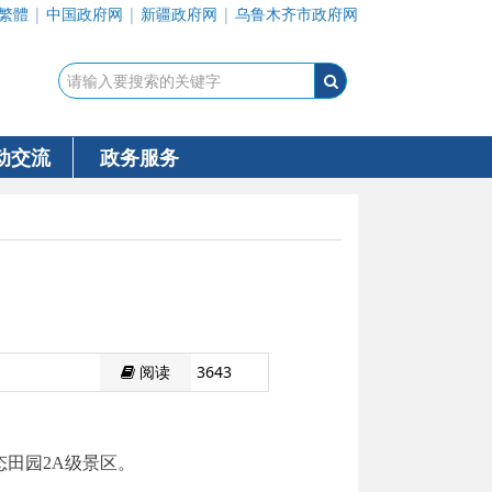
繁體
|
中国政府网
|
新疆政府网
|
乌鲁木齐市政府网
动交流
政务服务
阅读
3643
态田园
2A
级景区。