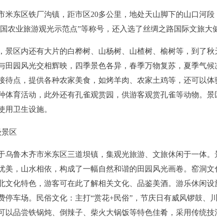
市米东区铁厂沟镇，距市区20多公里，地处天山脚下的山口河段，
“全国农业旅游观光示范点”等称号，还入选了丝绸之路国际文旅大
，景区内还有大片的白桦树、山杨树、山楂树、榆树等，到了秋
与田园风光交相辉映，四季景色各异，春季万物复苏，夏季气候
游接待点，提供各种农家美食，如烤羊肉、农家土鸡等，还可以体
种体育活动，此外还有孔雀观赏园，供游客观赏孔雀等动物。
景
使用卫生设施。
级景区
于乌鲁木齐市米东区三道坝镇，集观光旅游、文旅休闲于一体。
优美，山水相依，构成了一幅自然和谐的田园风光画卷
。
窑洞文
北文化特色，游客可在此了解相关文化、品鉴美酒。
游乐休闲设
费停车场。
民俗文化：
主打“赏花+民俗”，
节庆日
有威风锣鼓、
可以品尝铁锅炖、倒辣子
、柴火大锅饭
等特色
佳肴
，
采用传统技