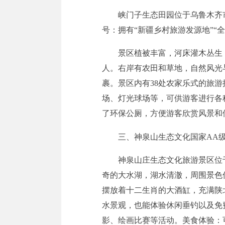
峡门子生态田园位于乌鲁木齐
号：拥有“新疆乡村旅游发源地”
景区
植被丰富
，
河床灌木丛生
人。右岸有农田和草地，自然风光
裹。景区内有38处农家乐式的旅
场、灯光球场等，可供游客进行各
了环保公厕，方便游客欣赏风景和
三
、
神泉山生态文化国家AA
神泉山庄生态文化旅游景区
位
奇的大水湖，湖水清澈，周围景色
摆放着十二生肖的大酒缸，充满陕
水景观，也能体验休闲垂钓以及免
影、绘画比赛等活动。
美食体验：