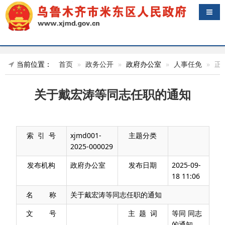
导航
当前位置：
首页
政务公开
政府办公室
人事任免
正
关于戴宏涛等同志任职的通知
索 引 号
xjmd001-
主题分类
2025-000029
发布机构
政府办公室
发布日期
2025-09-
18 11:06
名 称
关于戴宏涛等同志任职的通知
文 号
主 题 词
等同 同志
的通知