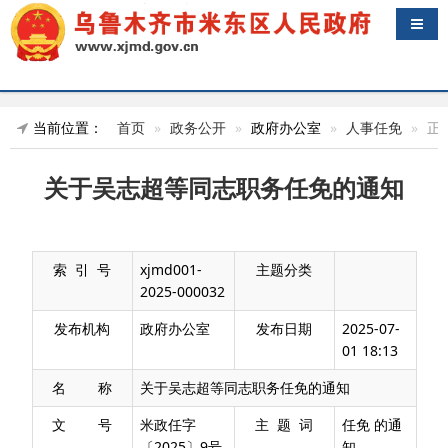
导航
当前位置：
首页
政务公开
政府办公室
人事任免
正
关于吴志超等同志职务任免的通知
索 引 号
xjmd001-
主题分类
2025-000032
发布机构
政府办公室
发布日期
2025-07-
01 18:13
名 称
关于吴志超等同志职务任免的通知
文 号
米政任字
主 题 词
任免 的通
〔2025〕9号
知