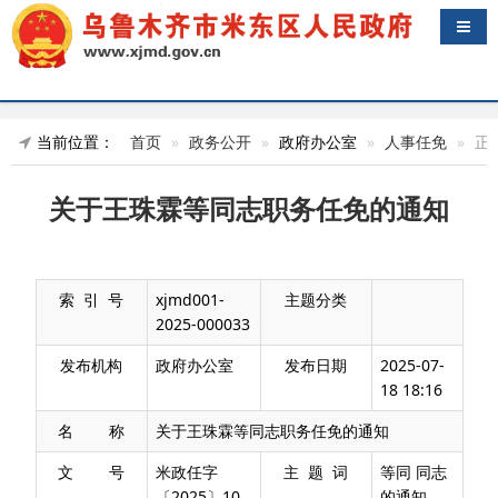
导航
当前位置：
首页
政务公开
政府办公室
人事任免
正
关于王珠霖等同志职务任免的通知
索 引 号
xjmd001-
主题分类
2025-000033
发布机构
政府办公室
发布日期
2025-07-
18 18:16
名 称
关于王珠霖等同志职务任免的通知
文 号
米政任字
主 题 词
等同 同志
〔2025〕10
的通知