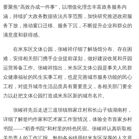
要聚焦“高效办成一件事”，以增值化理念丰富政务服务内
涵，持续扩大政务数据依法共享范围，加快研究推进政府服
务下放，推动窗口迁移、服务下沉，不断提升企业和群众的
满意度和获得感。
在米东区文体公园，张峻祥仔细了解场馆分布、存在困
难，安排相关部门携手企业提前谋划，做好建设收尾和开园
运营筹备工作。张峻祥指出，米东区文体公园是事关人民群
众健康福祉的民生实事工程，也是完善城市服务功能的民心
工程，对提升城市生活品质具有重要意义，各相关部门要全
力以赴把文体公园打造成米东区新的城市名片。
张峻祥先后走进三道坝镇韩家庄村和长山子镇湖南村，
详细了解签约作家和艺术家工作室情况，体验全市首家乡村
书院——“稻香书院”和村里的特色民宿。张峻祥认真听取相
关负责人的工作汇报，勉励各乡镇用好米东区深厚的人文底