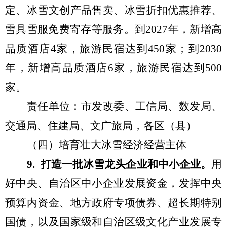
定、冰雪文创产品售卖、冰雪折扣优惠推荐、
雪具雪服免费寄存等服务。
到
2027
年，新增高
品质酒店
4
家，旅游民宿达到
450
家；到
2030
年，新增高品质酒店
6
家，旅游民宿达到
500
家。
责任单位：市发改委
、
工信局、
数发局、
交通局、
住建局
、文
广
旅局，各区（县）
（
四
）
培育壮大冰雪经济经营主体
9
.
打造一批冰雪龙头企业和中小企业。
用
好中央、自治区中小企业发展资金，发挥
中央
预算内资金、地方政府专项债券、超长期特别
国债，以及
国家级和自治区级文化产业发展
专