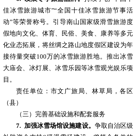
佳冰雪旅游城市
”“
全国十佳冰雪旅游节事活
动
”
等
荣誉
称号。
引导
南山
国家级
滑雪旅游度
假地向文化、体育、民俗、美食、康养等多元
化
业态
拓展，
将
丝绸之路
山地度假区
建设为年
接待量突破
100
万的冰雪旅游胜地
。
推出
冰雪
大庙会、冰灯展、冰雪乐园等冰雪观光娱乐项
目
。
责任单位：市文
广
旅局、
林草局
，各区
（县）
（
三）
完善基础设施和配套服务
7
.
加强冰雪场馆设施建设。
争取
自治区级