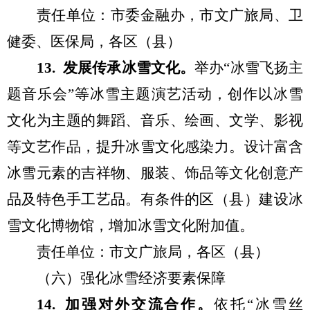
责任单位：
市委金融办
，
市
文
广
旅局、
卫
健委、
医保局，
各区（县）
1
3
.
发展
传承冰雪文化
。
举办
“
冰雪飞扬主
题音乐会
”
等冰雪主题演艺活动，创作以冰雪
文化为主题的舞蹈、音乐、绘画、文学、影视
等文艺作品，提升冰雪文化感染力。设计富含
冰雪元素的吉祥物、服装、饰品等文化创意产
品及特色手工艺品。有条件的区（县）建设冰
雪文化博物馆，增加冰雪文化附加值
。
责任单位：市
文
广
旅局
，各区（县）
（
六
）
强化冰雪经济要素保障
1
4
.
加强对外交流合作。
依托
“
冰雪丝