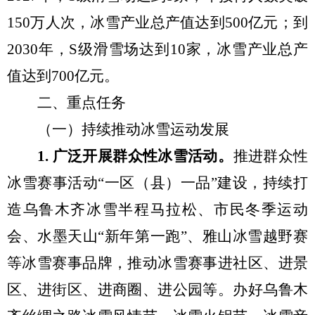
150
万人次，冰雪产业总产值达到
500
亿元；到
2030
年，
S
级滑雪场达到
10
家，冰雪产业总产
值达到
7
00
亿元
。
二
、
重点任务
（一）
持续推动冰雪运动发展
1.
广泛开展群众性冰雪
活动
。
推进群众性
冰雪赛事活动
“
一区（县）一品
”
建设，
持续
打
造乌鲁木齐冰雪半程马拉松、市民冬季运动
会
、
水墨天山
“
新年第一跑
”
、雅山冰雪越野赛
等
冰雪
赛事
品牌
，
推动冰雪赛事
进社区、
进景
区、进街区、进商圈、进公园
等。
办好
乌鲁木