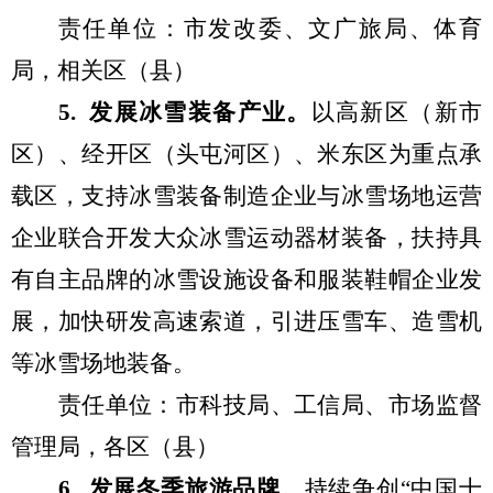
责任单位：
市
发改委、
文
广
旅局
、体育
局
，相关
区（县）
5
.
发展冰雪装备产业。
以高新区（新市
区）、经开区（头屯河区）
、米东区
为重点承
载区，支持冰雪装备制造企业与冰雪场地运营
企业联合开发大众冰雪运动器材装备
，
扶持具
有自主品牌的
冰雪
设施设备
和服装鞋帽企业发
展
，
加快研发高速索道
，引进压雪车、造雪机
等冰雪场地装备
。
责任单位：市
科技局
、
工信局、市场监督
管理局，各区（县）
6
.
发展
冬季
旅游
品牌
。
持续争创
“
中国十