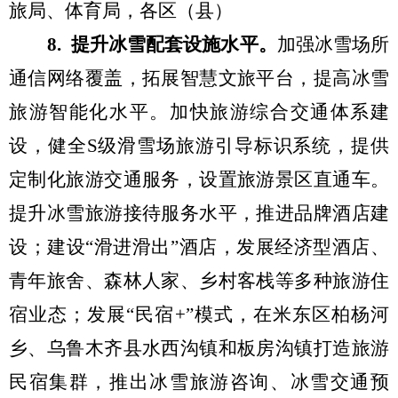
旅局、
体育局，各区（县）
8
.
提升冰雪配套设施水平。
加强冰雪场所
通信
网络覆盖，拓展智慧文旅平台，提高冰雪
旅游智能化水平
。
加快
旅游综合交通体系建
设，
健全
S
级
滑雪场旅游引导标识
系统
，
提供
定制化旅游交通服务，
设置
旅游景区直通车
。
提升冰雪旅游接待服务水平，
推进品牌酒店建
设
；
建设
“
滑进滑出
”
酒店，发展经济型酒店、
青年旅舍、森林人家、乡村客栈等多种旅游住
宿业态
；
发展
“
民宿
+
”
模式，
在米东区柏杨河
乡、
乌鲁木齐县水西沟镇
和
板房沟镇
打造
旅游
民宿集群
，
推出冰雪旅游咨询、冰雪交通预