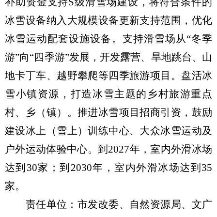
补助资金
支持
S级滑雪场
建设
，将符合条件的
冰雪设备纳入大规模设备更新支持范围
，优化
冰雪运动配套设施设备
。
支持
滑雪场
从
“
冬季
游
”
向
“
四季游
”
发展
，
开发露营、旱地跳台、山
地卡丁车、越野攀爬等
四季
旅游
项目
。
盘活冰
雪小镇资源，打造冰雪主题的乡村旅游重点
村
、乡（
镇
）
。
推进冰雪项目招商引资
，
鼓励
建设
冰上（雪上）
训练
中心
、
大众冰雪运动及
户外运动体验
中心
。
到
2027
年，
室内外滑冰场
达到
30
家；到
2030
年，室内外滑冰场达到
35
家。
责任单位：市
发改委
、
自然资源局、
文
广