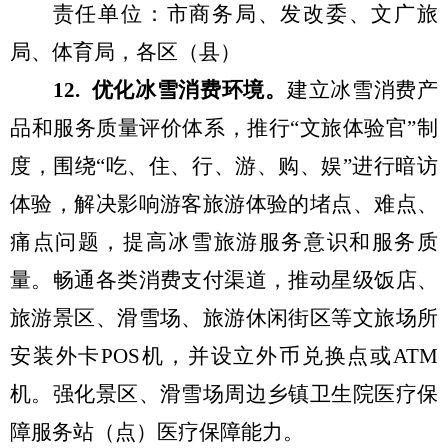
责任单位：市商务局、发改委、
文
广
旅
局
、体育局，各区（县）
1
2
.
优化冰雪消费环境。
建立冰雪消费产
品和服务质量评价体系，
推行
“
文旅体验官
”
制
度，围绕
“
吃、住、行、游、购、娱
”
进行暗访
体验，解决影响游客旅游体验的堵点、难点、
痛点问题，
提高
冰雪旅游服务意识和服务质
量
。
畅通各类消费支付渠道
，
推动
星级饭店、
旅游景区、
滑雪场
、旅游休闲街区等
文旅
场所
安装外卡
POS
机
，并设立
外币兑换点
或
ATM
机。
强化
景区、滑雪场周边乡镇卫生院医疗保
障服务站（点）医疗保障能力。