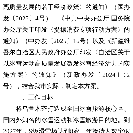
高质量发展的若干经济政策
〉的通知
》
（国办
发〔
2025
〕
4
号）
、《
中共中央办公厅
国务院
办公厅
关于
印发
〈
提振消费专项行动
方案〉的
通知》
（中办发〔
2025
〕
16
号）
以及
《新疆维
吾尔自治区人民政府办公厅印发〈自治区关于
以冰雪运动高质量发展激发冰雪经济活力的实
施方案〉的通知》（新政办发
〔
2024
〕
62
号
）
，结合我市实际，制定本方案。
一、工作目标
将乌鲁木齐打造成
全国冰雪旅游核心区、
国内外知名的冰雪运动和冰雪旅游目的地。
到
2027
年，
S
级滑雪场达到
8
家
，年接待人数
突破