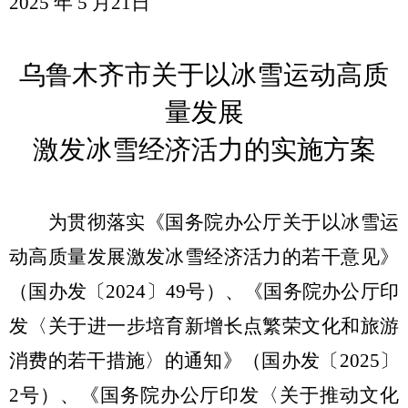
2025
年
5
月
21
日
乌鲁木齐市关于以冰雪运动高质
量发展
激发冰雪经济活力的
实施
方案
为
贯彻落实《
国务院办公厅
关于以冰雪运
动高质量发展激发冰雪经济活力的若干意见》
（国办发〔
2024
〕
49
号）、
《
国务院办公厅印
发〈
关于进一步培育新增长点繁荣文化和旅游
消费的若干措施
〉
的通知》
（国办发〔
2025
〕
2
号）、
《
国务院办公厅印发〈
关于推动文化