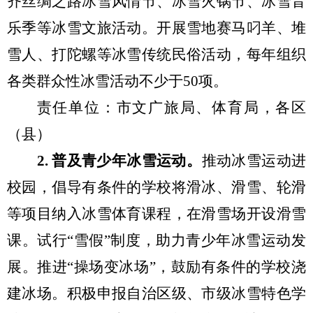
齐丝绸之路冰雪风情节、冰雪火锅节、冰雪音
乐季等冰雪文旅活动。开展雪地赛马叼羊、堆
雪人、打陀螺等冰雪传统民俗活动
，
每年组织
各类群众性冰雪活动不少于
50
项
。
责任单位：市
文
广
旅局
、
体育局
，
各区
（县）
2.
普及青少年冰雪运动
。
推动冰雪运动进
校园，倡导有条件的学校将滑冰、滑雪、轮滑
等项目纳入冰雪体育课程，在滑雪场开设滑雪
课。
试行
“雪假”制度，助力青少年冰雪
运动发
展。推进
“操场变冰场”，鼓励有条件的学校浇
建冰场。积极申报自治区级、市级冰雪特色学