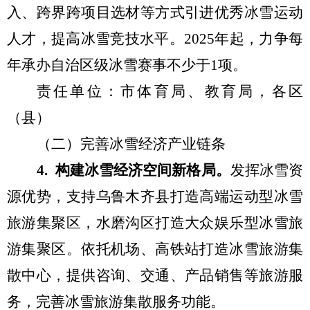
入、跨界跨项目选材等方式
引进优秀冰雪运动
人才，提高
冰雪竞技
水平。
2025
年
起
，力争每
年承办自治区级
冰雪
赛事
不少于
1
项。
责任单位：市体育局、教育局，各区
（县）
（
二
）
完善冰雪经济产业链条
4
.
构建冰雪经济空间新格局
。
发挥冰雪资
源优势，支持乌鲁木齐县打造高端运动型冰雪
旅游集聚区
，
水磨沟区打造大众娱乐型冰雪旅
游集聚区。
依托
机场、高铁站
打造
冰雪旅游集
散中心，提供咨询、交通、产品销售等
旅游
服
务，完善冰雪旅游集散服务功能
。