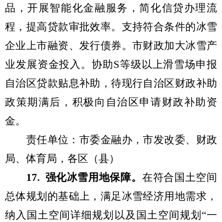
品，开展智能化金融服务，简化信贷办理流
程，提高贷款审批效率。支持
符合条件的
冰雪
企业上市融资、发行债券。
市财政加大冰雪产
业
发展资金投入。
协助
S
等级以上滑雪场申报
自治区贷款贴息补助，待现行自治区财政补助
政策期满后，积极向自治区申请财政补助资
金
。
责任单位：市
委
金融办
，
市发改委、
财政
局、体育局
，
各区（县）
1
7
.
强化冰雪用地保障。
在符合
国土空间
总体规划
的基础上
，
满足冰雪经济用地需求，
纳入国土空间
详细
规划
以及国土空间规划
“
一