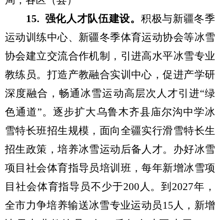
局，各区（县）
1
5
.
强化
人才队伍建设。
积极与
新疆冬季
运动
训练中心、新疆冬季体育运动协会等冰雪
协会
建立
交流
合作机制，
引进高水平冰雪专业
教练员。打造产教融合实
训
中心
，促进产
学研
深度融合
，
畅通冰雪运动高层
次
人才引进
“
绿
色通道
”
。
逐步扩大
乌鲁木齐县庙尔沟中学冰
雪特
长
班
招生规模
，面向全疆
实行滑雪特长生
招生政策
，
培
养冰雪运动后备人才
。
办好
冰雪
项目社会体育指导员培训班，每年新增冰雪项
目社会体育指导员不少于
200
人
。
到
2027
年，
全市力争培养
输送
冰雪专业运动员
15
人，新增