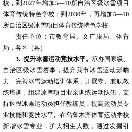
校，到
2027
年增加
5
—
10
所自治区级冰雪项目
体育传统特色学校；到
2030
年，再增加
5
—
10
所自治区级冰雪项目体育传统特色学校
。
责任单位：市教育局
、
文
广
旅局
、体育
局，各区（县）
3
.
提升冰雪运动竞技水平
。
承办国家级
、
自治区级
冰雪赛事
，
提升我市冰雪运动影响
力。
完善
冰雪运动培训体系，
开展
专、兼职
教
练
培训，
组建冰雪项目业余训练运动
队伍，
支
持退役冰雪运动员担任教练员，提高运动员专
业技能和竞技水平。
在
乌鲁木齐体育运动学校
新增冰雪专业，扩大招生人数，通过发掘引