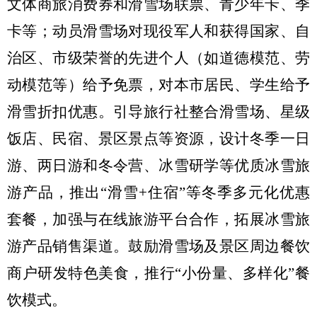
文体商旅消费券和滑雪场联票、青少年卡、季
卡等；
动员滑雪场对现役军人
和
获得国家、自
治区、市级荣誉的先进个人（如道德模范、劳
动模范等）给予免票，对本市居民、学生给予
滑雪折扣优惠
。
引导旅行社整合滑雪场、星级
饭店、民宿、
景区景点
等资源，设计冬季一日
游、两日游和冬令营、冰雪研学等优质冰雪旅
游产品，推出
“
滑雪
+
住宿
”
等冬季多元化优惠
套餐，加强与在线旅游平台合作，拓展冰雪旅
游产品销售渠道。
鼓励
滑雪场及景区周边餐饮
商户研发
特色
美食
，推行
“
小份量、多样化
”
餐
饮模式
。