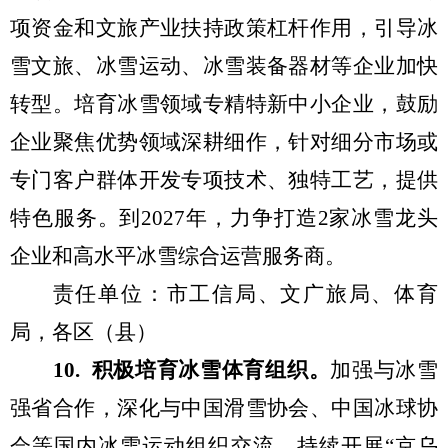
项资金和文旅产业扶持政策杠杆作用，
引导冰
雪文旅、冰雪运动、冰雪装备器材等企业加快
转型
。
培育冰雪领域专精特新中小企业
，
鼓励
企业聚焦优势领域深耕细作，针对细分市场或
专门客户群体开发专项技术、独特工艺，提供
特色服务。
到
2027
年，力争打造
2
家
冰雪
龙头
企业和高水平冰雪综合运营服务商
。
责任单位：市工信局、
文
广
旅局
、体育
局，各区（县）
1
0
.
积极培育冰雪体育组织。
加强
与冰雪
强省合作，深化
与中国滑雪协会、中国冰球协
会等国内
冰雪运动组织
交流
，
持续开展
“
京乌