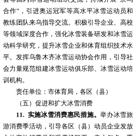
合作
”，
引进奥运冠军等高水平冰雪运动员和
教练团队来乌指导交流
。
积极
引导企业、高校
等
领域深度
合作，
强化冰雪装备研发和冰雪运
动科学研究，提升冰雪企业和体育组织技术水
平。发挥乌鲁木齐冰雪运动协会作用，引导社
会力量规范组建冰雪运动俱乐部、冰雪运动培
训机构。
责任单位：市体育局，各区（县）
（
五
）
促进和扩大
冰雪
消费
1
1
.
实施冰雪消费惠民措施。
举办冰雪旅
游消费季活动
，引导
各区（县）
动员
企业发放