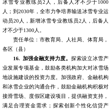
冰雪专业教练员
2
人，后备人才不少于
1000
人；到
2030
年，全市力争培养
输送
冰雪专业运
动员
20
人，新增冰雪专业教练员
2
人，后备人
才不少于
1300
人。
责任单位：市教育局、人社局、体育局，
各区（县）
1
6
.
加
强
金融支持力度。
探索设立
冰雪产
业发展专项基金
，
鼓励各类机构加大对冰雪场
地设施建设的投资力度
。加强政府、金融机构
和冰雪企业的沟通合作，
鼓励
金融机构积极对
接滑雪场、度假区建设项目，提供融资支持，
满足合理资金需求
；
探索
创新个性化信贷产