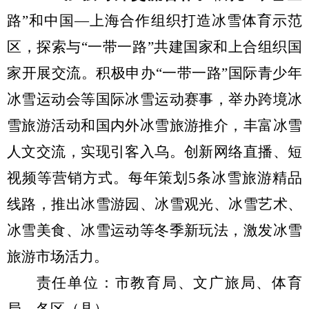
路
”
和中国
—
上海合作组织打造冰雪体育示范
区，探索与
“
一带一路
”
共建国家和上合组织国
家开展交流。
积极申办
“一带一路”国际青少年
冰雪运动会等
国际冰雪运动赛事
，举办
跨境冰
雪旅游活动和国内外冰雪旅游推介
，
丰富冰雪
人文交流，实现引客入乌
。
创新网络直播、短
视频等营销方式。
每年策划
5
条冰雪旅游精品
线路
，
推出冰雪游园、冰雪观光、冰雪艺术、
冰雪美食、冰雪运动等冬季新玩法，激发冰雪
旅游市场活力。
责任单位：市教育局、文
广
旅局、体育