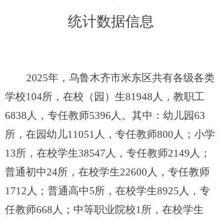
统计数据信息
2025
年
，乌鲁木齐市米东区
共有各级各类
学校
10
4
所，在校（园）生
81948
人，教职工
6838
人，专任教师
5396
人。其中：幼儿园
6
3
所，在园幼儿
11051
人，专任教师
800
人；小学
13
所，在校学生
38547
人，专任教师
2149
人；
普通初中
24
所，在校学生
22600
人，专任教师
1712
人；普通高中
5
所，在校学生
8925
人，专
任教师
668
人；中等职业院校
1
所，在校学生