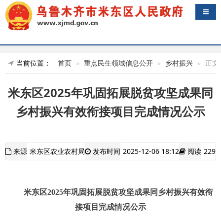
导航
当前位置：
首页
重点民生领域信息公开
乡村振兴
正文
米东区2025年巩固拓展脱贫攻坚成果同
乡村振兴有效衔接项目完成情况公示
来源
米东区农业农村局
发布时间
2025-12-06 18:12
阅读
229
米东区
202
5
年巩固
拓展
脱贫攻坚成果
同
乡村振兴
有效衔
接
项目
完成情况
公示