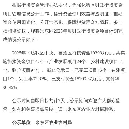
根据衔接资金管理办法
要求，为强化我区财政衔接资金
项目管理信息公开工作，提升资金使用效益与透明度，推动
资金使用阳光化、公开常态化，保障脱贫群众知情权、参与
权和监督权，现将米东区
2025
年度财政衔接资金项目计划完
成情况公示如下：
2025年下达我区中央、自治区衔接资金19398万元
，
共实
施衔接资金项目47个
（
产业
发展
项目24个、乡村建设项目14
个、到户项目9个
）。截止公示日，
已完工项目
46
个，
在建项
目1
个
，完工率97.87%
。已支付资金18709.37
万
元，支付率
96
.
4
5%。
公示时间自
即日起共计
7
天，公示期间欢迎广大群众监
督，如有相关事项需反映，请与米东区农业农村局联系。
公示单位：
米东区农业农村局