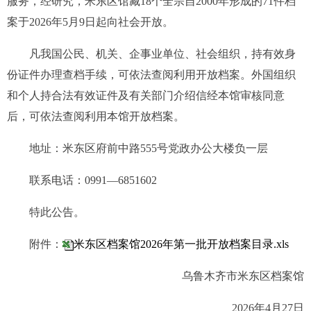
服务，经研究，
米东区馆
藏18
个全宗自
2000年
形成
的
71
件档
案
于
202
6
年
5
月
9
日
起
向社会开放。
凡我国公民、机关、企事业单位、社会组织，持有效身
份证件办理查档手续，可
依法
查阅利用开放档案。外国组织
和个人持合法有效证件及有关部门介绍信经本馆审核同意
后，可
依法
查阅利用本馆开放档案。
地
址
：
米东区府前中路555号党政办公大楼负一层
联系电话
：
0991—
6851602
特此公告。
附件：
米东区档案馆2026年第一批开放档案目录.xls
乌鲁木齐市
米东区
档案馆
202
6
年
4
月
27
日