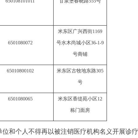
650108101011
甘泉堡春晓路
555
号
米东区广兴西街
1169
6501080072
号水木尚城小区
36-1-9
号商铺
65010800102
米东区
古牧地东路
305
号
6501080065
米东区香缇苑小区
12
栋门面房
单位和个人不得再以被注销医疗机构名义开展诊