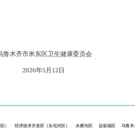
乌鲁木齐市米东区卫生健康委员会
2026
年
5
月
12
日
市区）
经济技术开发区（头屯河区）
水磨沟区
达坂城区
乌鲁木