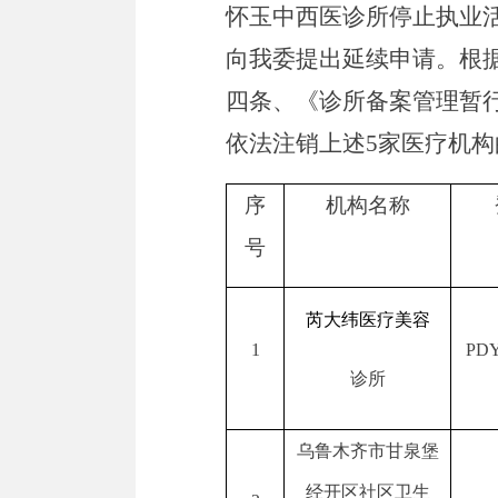
怀玉中西医诊所
停止执业
向我委提出延续申请
。
根
四条、
《诊所备案管理暂
依法注销上述
5
家医疗机构
序
机构名称
号
芮大纬医疗美容
1
PDY
诊所
乌鲁木齐市甘泉堡
经开区社区卫生