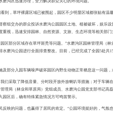
水磨沟区迅速办理，全力解决群众关心的环境问题。
公园看到，草坪裸露区域已被围起，园区不少明显区域都张贴有温
督察组交办的群众投诉水磨沟公园园区土地、植被破坏，娱乐设
度重视，迅速安排园林、自然资源、文旅、生态环境等相关部门
，园区部分区域存在草坪斑秃等问题。”水磨沟区园林管理局（林
排水磨沟公园进行全面排查整改。目前，已经完成了全园5处共15
施及部分入园车辆噪声破坏园区内野生动物正常栖息这一问题，
，我们采取了降低音量、分时段开放外放喇叭等措施；对于车辆
林管理局（林业和草原局）党组成员、水磨沟公园党支部书记高
入园区后，确有特殊紧急情况方可鸣笛警示。
民反映的问题，也赢得了居民的肯定。“公园环境挺好的，气氛