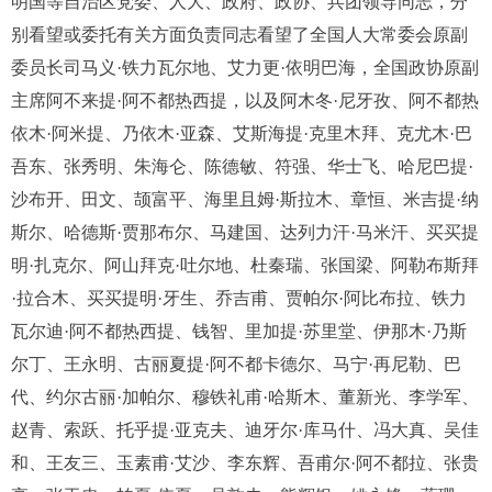
明国等自治区党委、人大、政府、政协、兵团领导同志，分
别看望或委托有关方面负责同志看望了全国人大常委会原副
委员长司马义·铁力瓦尔地、艾力更·依明巴海，全国政协原副
主席阿不来提·阿不都热西提，以及阿木冬·尼牙孜、阿不都热
依木·阿米提、乃依木·亚森、艾斯海提·克里木拜、克尤木·巴
吾东、张秀明、朱海仑、陈德敏、符强、华士飞、哈尼巴提·
沙布开、田文、颉富平、海里且姆·斯拉木、章恒、米吉提·纳
斯尔、哈德斯·贾那布尔、马建国、达列力汗·马米汗、买买提
明·扎克尔、阿山拜克·吐尔地、杜秦瑞、张国梁、阿勒布斯拜
·拉合木、买买提明·牙生、乔吉甫、贾帕尔·阿比布拉、铁力
瓦尔迪·阿不都热西提、钱智、里加提·苏里堂、伊那木·乃斯
尔丁、王永明、古丽夏提·阿不都卡德尔、马宁·再尼勒、巴
代、约尔古丽·加帕尔、穆铁礼甫·哈斯木、董新光、李学军、
赵青、索跃、托乎提·亚克夫、迪牙尔·库马什、冯大真、吴佳
和、王友三、玉素甫·艾沙、李东辉、吾甫尔·阿不都拉、张贵