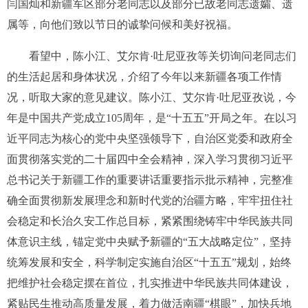
闫国灿和新疆军区部分老同志以及部分已故老同志遗孀、遗
属等，向他们致以节日的诚挚问候和美好祝福。
看望中，陈小江、艾尔肯·吐尼亚孜等关切询问老同志们
的生活起居和身体状况，介绍了今年以来新疆各项工作情
况，听取大家的意见建议。陈小江、艾尔肯·吐尼亚孜说，今
年是中国共产党成立105周年，是“十五五”开局之年。在以习
近平同志为核心的党中央坚强领导下，自治区党委和政府全
面贯彻落实党的二十届四中全会精神，深入学习贯彻习近平
总书记关于新疆工作的重要讲话重要指示批示精神，完整准
确全面贯彻新发展理念和新时代党的治疆方略，牢牢扭住社
会稳定和长治久安工作总目标，紧紧围绕铸牢中华民族共同
体意识主线，锚定党中央赋予新疆的“五大战略定位”，坚持
统筹发展和安全，科学制定实施自治区“十五五”规划，始终
把维护社会稳定摆在首位，扎实推进中华民族共同体建设，
紧贴民生推动高质量发展，着力做活南疆“棋眼”，加快兵地