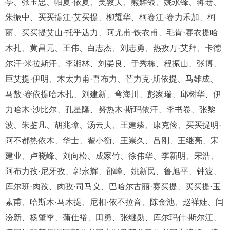
亭、张玉忠、帕夏·依夏、吴敦夫、熊辉银、姚永锋、蒋珊、
朱振中、买买提江·艾买提、柳耀华、柯赛江·赛力禾加、柯
丽、买买提艾山·托乎达力、阿尤甫·铁衣甫、毛肯·赛衣提哈
木扎、黄昌元、王伟、白志杰、刘志勇、热孜万·艾拜、卡德
尔汗·米拉斯汗、李湘林、刘晏良、于秀栋、程振山、张博、
巨艾提·伊明、木太力甫·吾布力、芒力克·斯依提、马雄成、
马敖·赛依提哈木扎、刘建新、弯海川、彭家瑞、邱树华、伊
力哈木·沙比尔、孔星隆、努热木·斯玛依汗、李书卷、张黎
波、朱鉴凡、胡兆璋、汤云夫、王建臻、康克俭、买买提明·
阿不都热依木、华士、翟小衡、王崇久、吕刚、王继亮、宋
建业、卢晓峰、刘向松、成家竹、徐伟华、李新明、宋浩、
阿布力孜·尼牙孜、郭永辉、邵峰、姚新民、鲁旭平、钟波、
库尔班·肉孜、肉孜·司马义、巴哈尔古丽·赛买提、买买提·玉
素甫、哈斯木·马木提、尼相·依不拉音、陈金池、赵祥娃、闫
汾新、杨肇季、蒲仕裕、田勇、张继勋、库尔玛什·斯尔江、