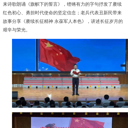
来诗歌朗诵《旗帜下的誓言》，铿锵有力的字句抒发了赓续
红色初心、勇担时代使命的坚定信念；老兵代表丑新民带来
故事分享《赓续长征精神 永葆军人本色》，讲述长征岁月的
艰辛与荣光。