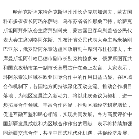
哈萨克斯坦东哈萨克斯坦州州长萨克塔加诺夫，蒙古国
科布多省省长阿玛尔萨纳、乌布苏省省长那桑巴特，哈萨克
斯坦阿拜州议会主席拜别科夫，蒙古国巴彦乌列盖省公民代
表大会主席别格阿尔斯、扎布汗省公民代表大会主席米扬刚
巴亚尔，俄罗斯阿尔泰边疆区政府副主席阿布杜拉耶夫，土
库曼斯坦阿什哈巴德市副市长别克梅拉多夫，俄罗斯图瓦共
和国克孜勒市第一副市长莫恩古什在会上发言。大家表示，
环阿尔泰次区域在欧亚国际合作中的作用日益凸显。在区域
合作机制下，各国地方间持续深化互动交流、推动合作项目
落地，为地区发展注入新动力。将以此次会议为契机，进一
步拓展合作领域、丰富合作内涵，推动区域经济稳定增长，
促进互融互鉴和民心相通，实现共同发展。各方高度评价中
国新疆发展成就和为区域合作作出的贡献，表示将持续加强
同新疆交流合作，共享中国式现代化机遇，共促经济发展、