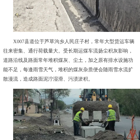
X007县道位于芦草沟乡人民庄子村，常年大型货运车辆
往来密集、通行荷载量大。受长期运煤车流扬尘积灰影响，
道路沿线及路面常年堆积煤灰、尘土，加之原有排水设施功
能不足，每逢雨雪天气，堆积的煤灰杂质便会随雨雪水流扩
散漫流，造成路面泥泞湿滑、污渍淤积。