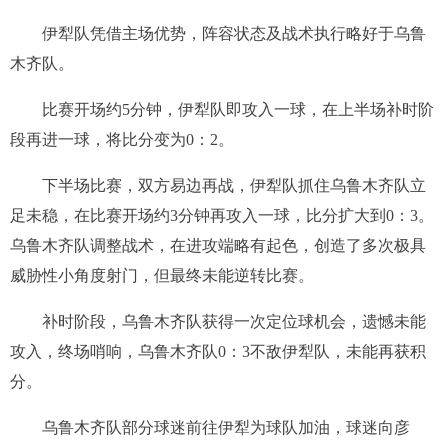
伊犁队凭借主场优势，阵容状态及战术执行略好于乌鲁
木齐队。
比赛开场约5分钟，伊犁队即攻入一球，在上半场补时阶
段再进一球，将比分变为0：2。
下半场比赛，双方易边再战，伊犁队抓住乌鲁木齐队立
足未稳，在比赛开场约3分钟再攻入一球，比分扩大到0：3。
乌鲁木齐队调整战术，在进攻端略有起色，创造了多次极具
威胁性小角度射门，但最终未能逆转比赛。
补时阶段，乌鲁木齐队获得一次定位球机会，遗憾未能
攻入，终场哨响，乌鲁木齐队0：3不敌伊犁队，未能再获积
分。
乌鲁木齐队部分球迷前往伊犁为球队加油，球迷向彦