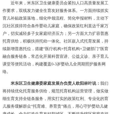
近年来，米东区卫生健康委员会紧扣人口高质量发展工
作要求，双线发力健全生育友好服务体系。一方面持续抓实
育儿补贴政策落地，细化申领流程、简化申报材料，主动下
沉社区摸排符合条件婴幼儿家庭，确保政策红利直达千家万
户，切实减轻多子女家庭经济压力；另一方面大力扩容普惠
托育供给，积极扶持托幼一体化、社区嵌入式托育发展，持
续新增普惠托位，搭建“医疗机构+托育机构+卫健部门”医育
融合服务链条，常态化开展科普宣讲、公益义诊、亲子育儿
课堂等便民活动，构建覆盖0-3岁婴幼儿全周期照护服务网
络。
米东区卫生健康委家庭发展办负责人欧阳林叶说
：
我们
将持续优化托育服务供给，规范托育机构运营管理，做实做
细生育支持全链条服务，用实打实的政策红利、专业化的育
儿服务缓解群众“托育难、养育贵”痛点，用心守护婴幼儿健
康成长，全力打造生育友好型城区，不断提升辖区家庭幸福