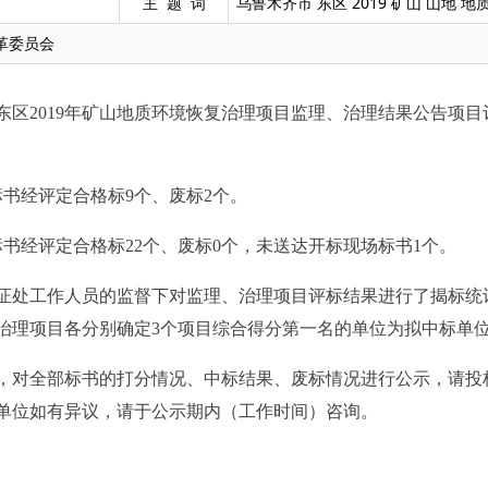
主 题 词
乌鲁木齐市 东区 2019 矿山 山地 地
革委员会
市米东区2019年矿山地质环境恢复治理项目监理、治理结果公告项
标书经评定合格标9个、废标2个。
标书经评定合格标22个、废标0个，未送达开标现场标书1个。
公证处工作人员的监督下对监理、治理项目评标结果进行了揭标统
治理项目各分别确定3个项目综合得分第一名的单位为拟中标单
，对全部标书的打分情况、中标结果、废标情况进行公示，请投
标单位如有异议，请于公示期内（工作时间）咨询。