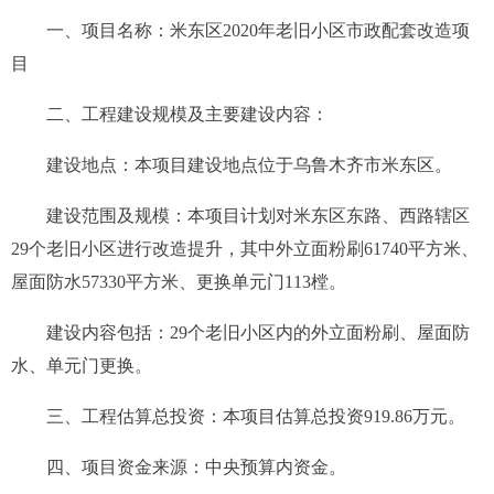
一、项目名称：
米东区2020年老旧小区市政配套改造项
目
二、工程建设规模及主要建设内容：
建设地点：本项目建设地点位于乌鲁木齐市米东区。
建设范围及规模：本项目
计划对米东区东路、西路辖区
29
个
老旧小区进行改造提升，其中外立面粉刷
61740平方米、
屋面防水57330平方米、更换单元门113樘
。
建设内容包括：
29个
老旧小区
内
的
外立面粉刷
、屋面防
水、单元门更换
。
三、
工程估算总投资：
本项目估算总投资
919.86
万元。
四、
项目资金来源
：
中央预算内资金。