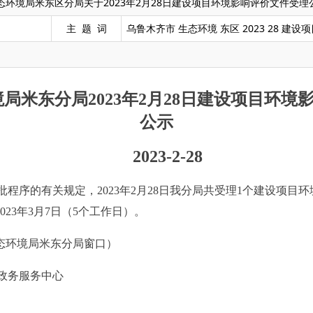
态环境局米东区分局关于2023年2月28日建设项目环境影响评价文件受
主 题 词
乌鲁木齐市 生态环境 东区 2023 28 建设
境
局
米东分局202
3
年
2月28日
建设
项目环境
公示
20
2
3
-
2
-
28
批程序的有关规定，
202
3
年
2月28日
我
分
局
共受理
1个
建设项目环
0
2
3
年
3
月
7
日（
5
个工作日）。
态环境局米东分局窗口
）
政务服务中心