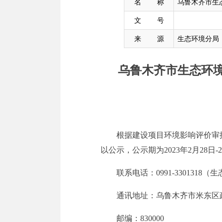
名 称
乌鲁木齐市生
文 号
来 源
生态环境分局
乌鲁木齐市生态环
根据建设项目环境影响评价审
以公示，公示期为
202
3
年
2
月
28
日-2
联系电话：0
991
-
3301318
（
生
通讯地址：
乌鲁木齐市米东区
邮编：
830000