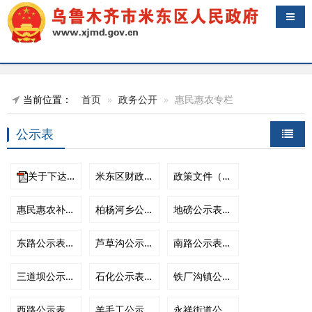
导航
当前位置：
首页
政务公开
惠民惠农专栏
公示表
关于下达2022年中央实际种粮农民一次性补贴资金预算的通知.pdf
米东区财政局惠民惠农财政补贴政策清单.xls
政策文件（汇总）.rar
惠民惠农补贴公示内容.xls
柏杨河乡公示表..xls
地磅公示表.xls
东路公示表.xls
芦草沟公示表..xls
南路公示表..xls
三道坝公示表..xls
石化公示表..xls
铁厂沟镇公示表..xls
西路公示表..xls
羊毛工公示表.xls
永祥街道公示表..xls