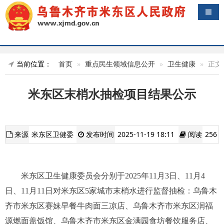
导航
当前位置：
首页
重点民生领域信息公开
卫生健康
正文
米东区末梢水抽检项目结果公示
来源
米东区卫健委
发布时间
2025-11-19 18:11
阅读
256
米东区卫生健康委员会
分别
于202
5
年
11月3日、11
月
4
日
、11月11日
对米东区
5家城市
末梢水
进行监督抽检：乌鲁木
齐市米东区赛妹早餐牛肉面三凉店、乌鲁木齐市米东区润福
源燃面盖饭馆、乌鲁木齐市米东区金满园食坊餐饮服务店、