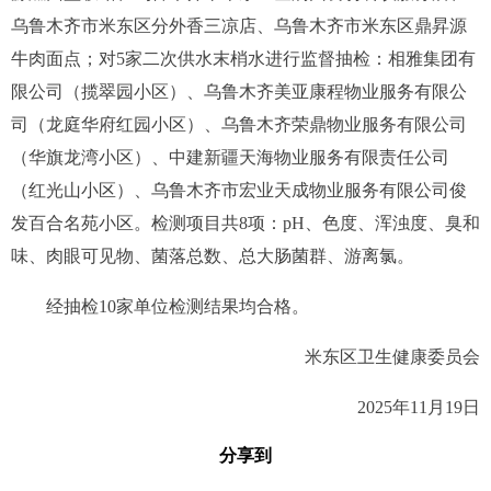
乌鲁木齐市米东区分外香三凉店、乌鲁木齐市米东区鼎昇源
牛肉面点；对5家二次供水末梢水
进行监督抽检
：相雅集团有
限公司（揽翠园小区）、乌鲁木齐美亚康程物业服务有限公
司（龙庭华府红园小区）、乌鲁木齐荣鼎物业服务有限公司
（华旗龙湾小区）、中建新疆天海物业服务有限责任公司
（红光山小区）、乌鲁木齐市宏业天成物业服务有限公司俊
发百合名苑小区。
检测项目
共8
项：
pH
、色度、浑浊度、臭和
味、肉眼可见物、菌落总数
、总大肠菌群、游离氯。
经抽检
10
家单位检测结果
均
合格
。
米东区
卫生健康委员会
202
5
年
11
月
19
日
分享到