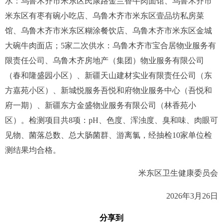
水：乌鲁木齐市米东区民康路金兰香牛肉面馆、乌鲁木齐市
米东区有枣有碗小吃店、乌鲁木齐市米东区壹品坊私房菜
馆、乌鲁木齐市米东区糊涂餐饮店、乌鲁木齐市米东区金城
大碗牛肉面店；5家二次供水：乌鲁木齐市宝合居物业服务有
限责任公司、乌鲁木齐房地产（集团）物业服务有限公司
（春和隆盛园小区）、新疆天山建材实业有限责任公司（东
方嘉苑小区）、新城悦服务吾悦和府物业服务中心（吾悦和
府一期）、新疆东方金盛物业服务有限公司（林香苑小
区）。检测项目共8项：pH、色度、浑浊度、臭和味、肉眼可
见物、菌落总数、总大肠菌群、游离氯，经抽检10家单位检
测结果均合格。
米东区
卫生健康委员会
202
6
年
3
月
26
日
分享到