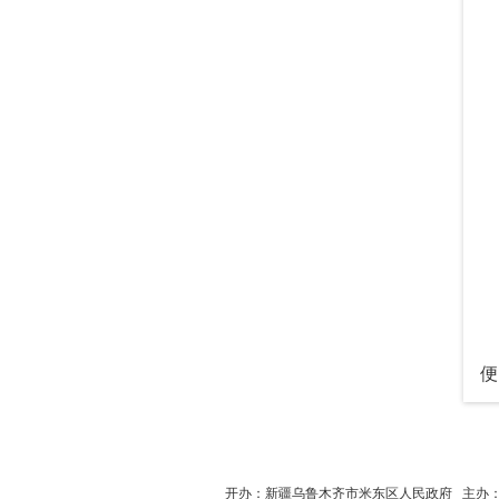
便
开办：新疆乌鲁木齐市米东区人民政府
主办：